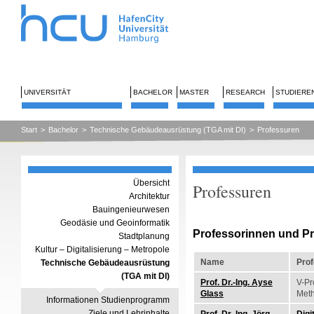
UNIVERSITÄT
BACHELOR
MASTER
RESEARCH
STUDIERE
Start
>
Bachelor
>
Technische Gebäudeausrüstung (TGA mit DI)
>
Professuren
Übersicht
Professuren
Architektur
Bauingenieurwesen
Geodäsie und Geoinformatik
Professorinnen und P
Stadtplanung
Kultur – Digitalisierung – Metropole
Name
Pro
Technische Gebäudeausrüstung
(TGA mit DI)
Prof. Dr.-Ing. Ayse
V-Pro
Glass
Met
Informationen Studienprogramm
Ziele und Lehrinhalte
Prof. Dr.-Ing. Jörg
Digi