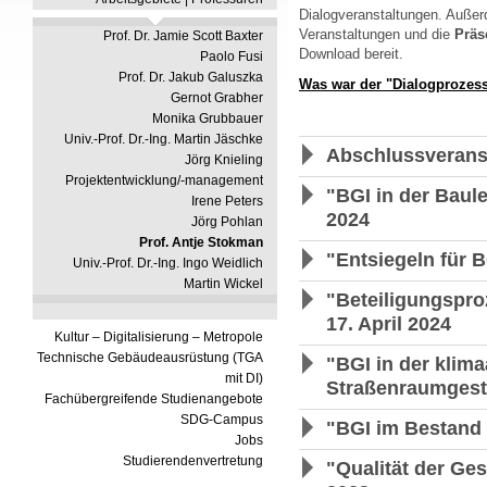
Dialogveranstaltungen. Außer
Veranstaltungen und die
Präs
Prof. Dr. Jamie Scott Baxter
Download bereit.
Paolo Fusi
Prof. Dr. Jakub Galuszka
Was war der "Dialogprozess
Gernot Grabher
Monika Grubbauer
Univ.-Prof. Dr.-Ing. Martin Jäschke
Abschlussveranst
Jörg Knieling
Projektentwicklung/-management
"BGI in der Baul
Irene Peters
2024
Jörg Pohlan
Prof. Antje Stokman
"Entsiegeln für 
Univ.-Prof. Dr.-Ing. Ingo Weidlich
Martin Wickel
"Beteiligungspro
17. April 2024
Kultur – Digitalisierung – Metropole
Technische Gebäudeausrüstung (TGA
"BGI in der klim
mit DI)
Straßenraumgest
Fachübergreifende Studienangebote
SDG-Campus
"BGI im Bestand 
Jobs
Studierendenvertretung
"Qualität der Ge