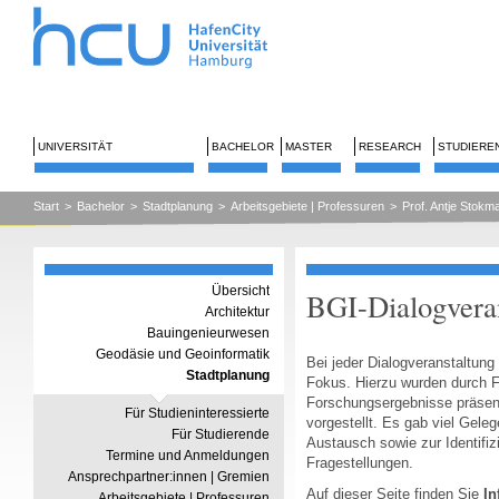
UNIVERSITÄT
BACHELOR
MASTER
RESEARCH
STUDIERE
Start
>
Bachelor
>
Stadtplanung
>
Arbeitsgebiete | Professuren
>
Prof. Antje Stokm
Übersicht
BGI-Dialogvera
Architektur
Bauingenieurwesen
Geodäsie und Geoinformatik
Bei jeder Dialogveranstaltun
Stadtplanung
Fokus. Hierzu wurden durch F
Forschungsergebnisse präsent
Für Studieninteressierte
vorgestellt. Es gab viel Gele
Für Studierende
Austausch sowie zur Identifi
Termine und Anmeldungen
Fragestellungen.
Ansprechpartner:innen | Gremien
Auf dieser Seite finden Sie
In
Arbeitsgebiete | Professuren