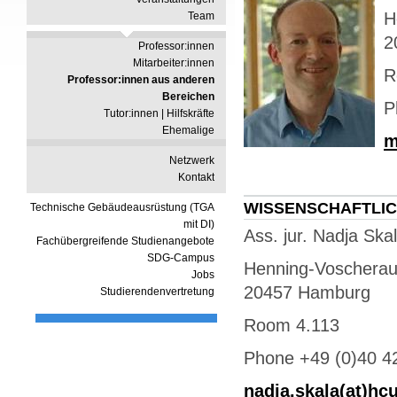
H
Team
2
Professor:innen
Mitarbeiter:innen
R
Professor:innen aus anderen
Bereichen
P
Tutor:innen | Hilfskräfte
Ehemalige
m
Netzwerk
Kontakt
WISSENSCHAFTLIC
Technische Gebäudeausrüstung (TGA
mit DI)
Ass. jur. Nadja Ska
Fachübergreifende Studienangebote
SDG-Campus
Henning-Voscherau
Jobs
20457 Hamburg
Studierendenvertretung
Room 4.113
Phone +49 (0)40 4
nadja.skala(at)h