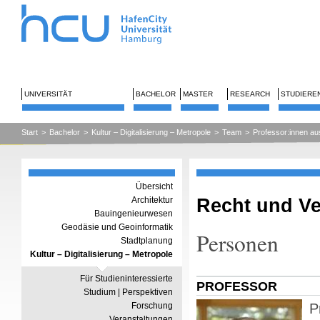
UNIVERSITÄT
BACHELOR
MASTER
RESEARCH
STUDIERE
Start
>
Bachelor
>
Kultur – Digitalisierung – Metropole
>
Team
>
Professor:innen au
Übersicht
Recht und V
Architektur
Bauingenieurwesen
Geodäsie und Geoinformatik
Personen
Stadtplanung
Kultur – Digitalisierung – Metropole
Für Studieninteressierte
PROFESSOR
Studium | Perspektiven
Forschung
P
Veranstaltungen