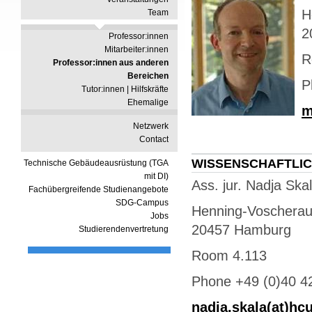
H
Team
2
Professor:innen
Mitarbeiter:innen
R
Professor:innen aus anderen
Bereichen
P
Tutor:innen | Hilfskräfte
Ehemalige
m
Netzwerk
Contact
WISSENSCHAFTLIC
Technische Gebäudeausrüstung (TGA
mit DI)
Ass. jur. Nadja Ska
Fachübergreifende Studienangebote
SDG-Campus
Henning-Voscherau
Jobs
20457 Hamburg
Studierendenvertretung
Room 4.113
Phone +49 (0)40 4
nadja.skala(at)h