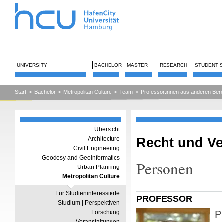
UNIVERSITY
BACHELOR
MASTER
RESEARCH
STUDENT 
Start
>
Bachelor
>
Metropolitan Culture
>
Team
>
Professor:innen aus anderen Ber
Übersicht
Recht und V
Architecture
Civil Engineering
Geodesy and Geoinformatics
Personen
Urban Planning
Metropolitan Culture
Für Studieninteressierte
PROFESSOR
Studium | Perspektiven
Forschung
P
Veranstaltungen