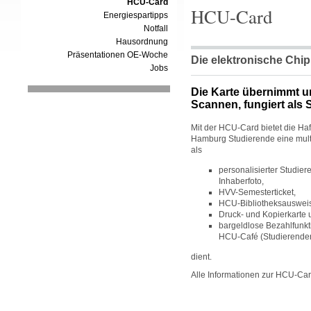
HCU-Card
HCU-Card
Energiespartipps
Notfall
Hausordnung
Präsentationen OE-Woche
Die elektronische Chip
Jobs
Die Karte übernimmt u
Scannen, fungiert als 
Mit der HCU-Card bietet die Ha
Hamburg Studierende eine multi
als
personalisierter Studie
Inhaberfoto,
HVV-Semesterticket,
HCU-Bibliotheksausweis
Druck- und Kopierkarte 
bargeldlose Bezahlfunkt
HCU-Café (Studierend
dient.
Alle Informationen zur HCU-Car