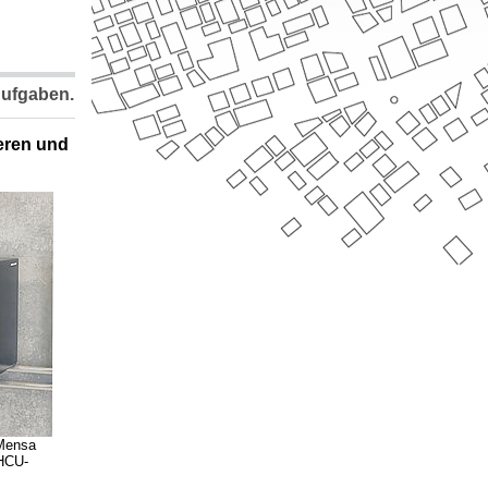
Aufgaben.
eren und
 Mensa
 HCU-