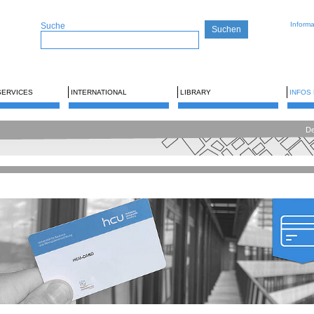
Inform
Suche
SERVICES
INTERNATIONAL
LIBRARY
INFOS
De