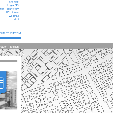
Sitemap
Login FIS
ation Technology
HCU intern
Webmail
ahoi
 FÜR STUDIERENDE
utsch
English