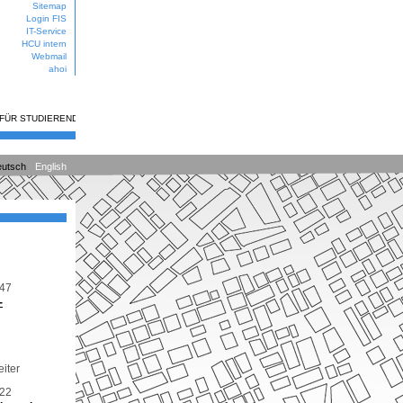
Sitemap
Login FIS
IT-Service
HCU intern
Webmail
ahoi
 FÜR STUDIERENDE
utsch
English
347
-
eiter
522