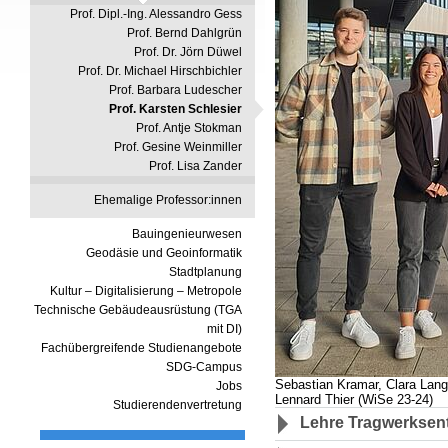
Prof. Dipl.-Ing. Alessandro Gess
Prof. Bernd Dahlgrün
Prof. Dr. Jörn Düwel
Prof. Dr. Michael Hirschbichler
Prof. Barbara Ludescher
Prof. Karsten Schlesier
Prof. Antje Stokman
Prof. Gesine Weinmiller
Prof. Lisa Zander
Ehemalige Professor:innen
Bauingenieurwesen
Geodäsie und Geoinformatik
Stadtplanung
Kultur – Digitalisierung – Metropole
Technische Gebäudeausrüstung (TGA
mit DI)
Fachübergreifende Studienangebote
SDG-Campus
Sebastian Kramar, Clara Lan
Jobs
Lennard Thier (WiSe 23-24)
Studierendenvertretung
Lehre Tragwerksen