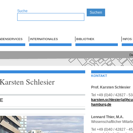
Suche
NDENSERVICES
INTERNATIONALES
BIBLIOTHEK
INFOS
De
KONTAKT
 Karsten Schlesier
Prof. Karsten Schlesier
Tel +49 (0)40 / 42827 - 5
WE
karsten.schlesier(at)hcu
hamburg.de
Lennard Thier, M.A.
Wissenschaftlicher Mitarb
Tel +49 (0)40 / 42827 - 4