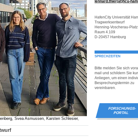
lennard.thier(at)hcu-ha
HafenCity Universität Ha
Tragwerksentwurf
Henning-Voscherau-Platz
Raum 4.109
D-20457 Hamburg
SPRECHZEITEN
Bitte melden Sie sich vora
mail und schildern Sie kur
Anliegen, um einen indivi
Besprechungstermin zu
vereinbaren.
FORSCHUNGS-
PORTAL
genberg, Svea Asmussen, Karsten Schlesier,
twurf