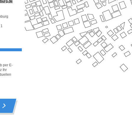
mburg.de
mburg
 1
b per E-
z Ihr
duellen