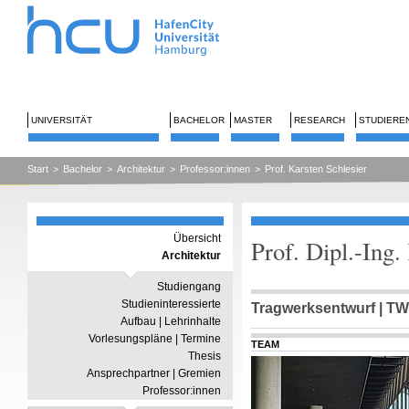
UNIVERSITÄT
BACHELOR
MASTER
RESEARCH
STUDIERE
Start
>
Bachelor
>
Architektur
>
Professor:innen
>
Prof. Karsten Schlesier
Übersicht
Prof. Dipl.-Ing.
Architektur
Studiengang
Studieninteressierte
Tragwerksentwurf | T
Aufbau | Lehrinhalte
Vorlesungspläne | Termine
TEAM
Thesis
Ansprechpartner | Gremien
Professor:innen