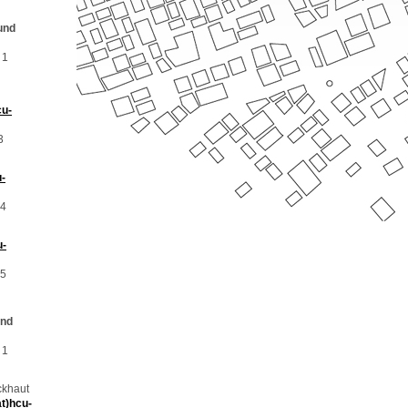
und
 1
cu-
3
u-
54
u-
45
und
 1
ckhaut
t)hcu-