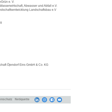
rün e. V.
asserwirtschaft, Abwasser und Abfall e.V.
ndschaftsentwicklung Landschaftsbau e.V
lt
chaft Öjendorf Eins GmbH & Co. KG
enschutz
Netiquette