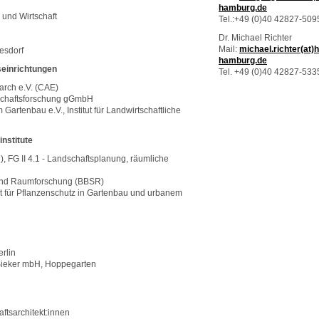
hamburg.de
 und Wirtschaft
Tel.:+49 (0)40 42827-509
Dr. Michael Richter
Mail:
michael.richter(at)
esdorf
hamburg.de
einrichtungen
Tel. +49 (0)40 42827-533
arch e.V. (CAE)
rtschaftsforschung gGmbH
 Gartenbau e.V., Institut für Landwirtschaftliche
nstitute
, FG II 4.1 - Landschaftsplanung, räumliche
- und Raumforschung (BBSR)
titut für Pflanzenschutz in Gartenbau und urbanem
rlin
. Sieker mbH, Hoppegarten
tsarchitekt:innen