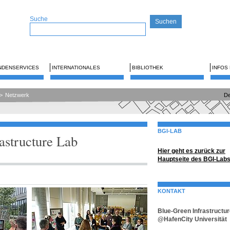
Suche
NDENSERVICES
INTERNATIONALES
BIBLIOTHEK
INFOS
>
Netzwerk
De
BGI-LAB
astructure Lab
Hier geht es zurück zur
Hauptseite des BGI-Labs
KONTAKT
Blue-Green Infrastructu
@HafenCity Universität