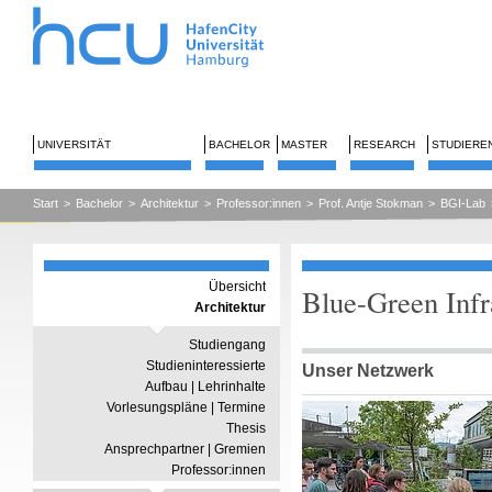
UNIVERSITÄT
BACHELOR
MASTER
RESEARCH
STUDIERE
Start
>
Bachelor
>
Architektur
>
Professor:innen
>
Prof. Antje Stokman
>
BGI-Lab
Übersicht
Blue-Green Infr
Architektur
Studiengang
Studieninteressierte
Unser Netzwerk
Aufbau | Lehrinhalte
Vorlesungspläne | Termine
Thesis
Ansprechpartner | Gremien
Professor:innen