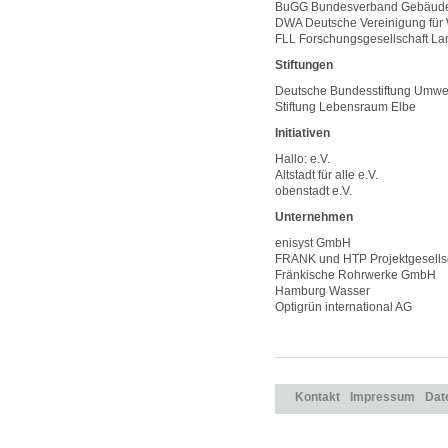
BuGG Bundesverband GebäudeG
DWA Deutsche Vereinigung für W
FLL Forschungsgesellschaft La
Stiftungen
Deutsche Bundesstiftung Umwe
Stiftung Lebensraum Elbe
Initiativen
Hallo: e.V.
Altstadt für alle e.V.
obenstadt e.V.
Unternehmen
enisyst GmbH
FRANK und HTP Projektgesells
Fränkische Rohrwerke GmbH
Hamburg Wasser
Optigrün international AG
Kontakt
Impressum
Dat