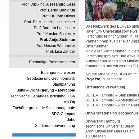
Prof. Dipl.-Ing. Alessandro Gess
Prof. Bernd Dahlgrün
Prof. Dr. Jörn Düwel
Prof. Dr. Michael Hirschbichler
Das Netzwerk des BGI-Lab umfa
Prof. Barbara Ludescher
HafenCity Universität sowie wei
Prof. Karsten Schlesier
Forschungseinrichtungen in Ha
Prof. Antje Stokman
Partner:innen aus der Planung
Prof. Gesine Weinmiller
Unternehmen.
Mit diesen Partner:innen initii
Prof. Lisa Zander
Forschungsprojekte und erweite
Auftraggeber:innen sind Minist
Ehemalige Professor:innen
Kommunen und wir werben EU- u
Bauingenieurwesen
Aktuell arbeitet das BGI-Lab mit
Geodäsie und Geoinformatik
Projekte
) zusammen:
Stadtplanung
Öffentliche Verwaltung
Kultur – Digitalisierung – Metropole
BUKEA Hamburg – Stabsstelle 
Technische Gebäudeausrüstung (TGA
BUKEA Hamburg – Abteilung Agr
mit DI)
BUKEA Hamburg – Amt für Natu
Fachübergreifende Studienangebote
Universitäten und Hochschule
SDG-Campus
Jobs
Universität Hamburg
Studierendenvertretung
Technische Universität Berlin
Ardhi Universität Daressalam
TU Dresden