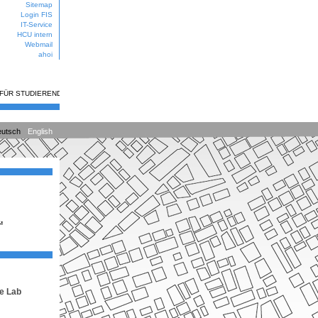
Sitemap
Login FIS
IT-Service
HCU intern
Webmail
ahoi
 FÜR STUDIERENDE
utsch
English
.
re Lab