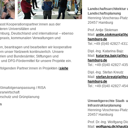
Landschaftsarchitektur 
Landschaftsplanung
Henning-Voscherau-Platz
20457 Hamburg
sst Kooperationspartner:innen aus der
teren Universitäten und
Prof. Antje Stokman
mburg, Deutschland und international – ebenso
Mail:
antje.stokman(at)h
spraxis, kommunalen Verwaltungen und
hamburg.de
Tel.:+49 (0)40 42827-431
eren, beantragen und bearbeiten wir kooperative
Dipl.-Ing. Katarina Bajc
rn unser Netzwerk kontinuierlich. Unsere
Mail:
katarina.bajc(at)hc
erien und Bundesämter, Stiftungen und
hamburg.de
nd DFG-Fördermittel für unsere Projekte ein.
Tel.: +49 (0)40 42827-43
 folgenden Partner:innen in Projekten (
siehe
Dipl.-Ing. Stefan Kreutz
Mail:
stefan.kreutz(at)hc
hamburg.de
Tel.: +49 (0)40 42827-45
Klimafolgenanpassung / RISA
arwirtschaft
rschutz und Grünplanung
Umweltgerechte Stadt- 
n
Infrastrukturplanung
Henning-Voscherau-Platz
20457 Hamburg
Prof. Dr.-Ing. Wolfgang Di
Mail:
wolfgang.dickhaut(a