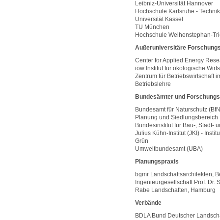
Leibniz-Universität Hannover
Hochschule Karlsruhe - Technik
Universität Kassel
TU München
Hochschule Weihenstephan-Tri
Außeruniversitäre Forschungs
Center for Applied Energy Rese
iöw Institut für ökologische Wi
Zentrum für Betriebswirtschaft im
Betriebslehre
Bundesämter und Forschungsi
Bundesamt für Naturschutz (BfN)
Planung und Siedlungsbereich
Bundesinstitut für Bau-, Stadt
Julius Kühn-Institut (JKI) - Ins
Grün
Umweltbundesamt (UBA)
Planungspraxis
bgmr Landschaftsarchitekten, Be
Ingenieurgesellschaft Prof. Dr
Rabe Landschaften, Hamburg
Verbände
BDLA Bund Deutscher Landschaf