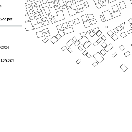
le
-22.pdf
0/2024
 10/2024