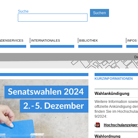
Suche
NDENSERVICES
INTERNATIONALES
BIBLIOTHEK
INFOS
De
KURZINFORMATIONEN
Wahlankündigung
Weitere Information sowie
offizielle Ankündigung de
finden Sie im Hochschula
9/2024:
Hochschulanzeiger
Wahlordnung