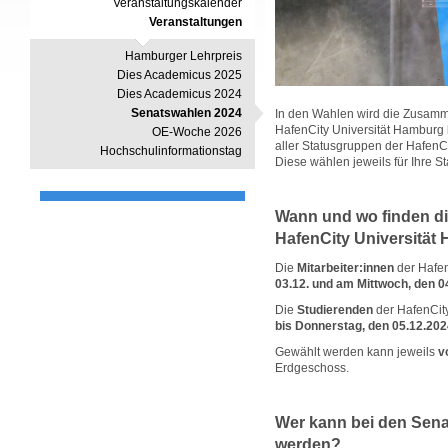
Veranstaltungskalender
Veranstaltungen
Hamburger Lehrpreis
Dies Academicus 2025
Dies Academicus 2024
Senatswahlen 2024
In den Wahlen wird die Zusam
HafenCity Universität Hamburg 
OE-Woche 2026
aller Statusgruppen der HafenC
Hochschulinformationstag
Diese wählen jeweils für Ihre S
Wann und wo finden di
HafenCity Universität 
Die
Mitarbeiter:innen
der Hafen
03.12. und am Mittwoch, den 0
Die
Studierenden
der HafenCit
bis Donnerstag, den 05.12.20
Gewählt werden kann jeweils
v
Erdgeschoss.
Wer kann bei den Sen
werden?