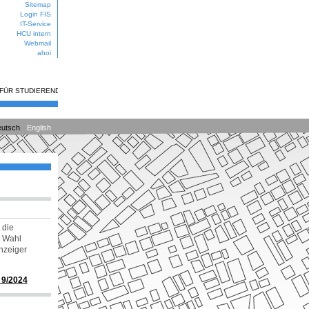
Sitemap
Login FIS
IT-Service
HCU intern
Webmail
ahoi
 FÜR STUDIERENDE
utsch
English
 die
r Wahl
nzeiger
 9/2024