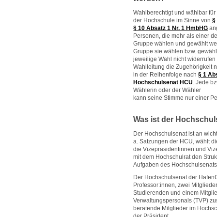
Wahlberechtigt und wählbar für
der Hochschule im Sinne von
§
§ 10 Absatz 1 Nr. 1 HmbHG
ang
Personen, die mehr als einer d
Gruppe wählen und gewählt werd
Gruppe sie wählen bzw. gewählt
jeweilige Wahl nicht widerrufen
Wahlleitung die Zugehörigkeit
in der Reihenfolge nach
§ 1 Ab
Hochschulsenat HCU
. Jede bz
Wählerin oder der Wähler
kann seine Stimme nur einer P
Was ist der Hochschul
Der Hochschulsenat ist an wicht
a. Satzungen der HCU, wählt die
die Vizepräsidentinnen und Vi
mit dem Hochschulrat den Struk
Aufgaben des Hochschulsenats
Der Hochschulsenat der HafenCi
Professor:innen, zwei Mitglied
Studierenden und einem Mitglie
Verwaltungspersonals (TVP) zu
beratende Mitglieder im Hochsc
der Präsident.