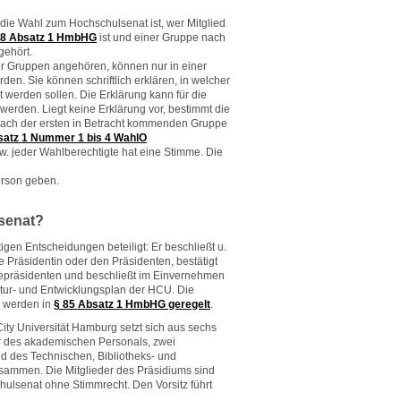
 die Wahl zum Hochschulsenat ist, wer Mitglied
 8 Absatz 1 HmbHG
ist und einer Gruppe nach
ehört.
er Gruppen angehören, können nur in einer
en. Sie können schriftlich erklären, in welcher
 werden sollen. Die Erklärung kann für die
 werden. Liegt keine Erklärung vor, bestimmt die
 nach der ersten in Betracht kommenden Gruppe
satz 1 Nummer 1 bis 4 WahlO
w. jeder Wahlberechtigte hat eine Stimme. Die
erson geben.
senat?
igen Entscheidungen beteiligt: Er beschließt u.
 Präsidentin oder den Präsidenten, bestätigt
zepräsidenten und beschließt im Einvernehmen
tur- und Entwicklungsplan der HCU. Die
 werden in
§ 85 Absatz 1 HmbHG geregelt
.
ty Universität Hamburg setzt sich aus sechs
er des akademischen Personals, zwei
d des Technischen, Bibliotheks- und
sammen. Die Mitglieder des Präsidiums sind
hulsenat ohne Stimmrecht. Den Vorsitz führt