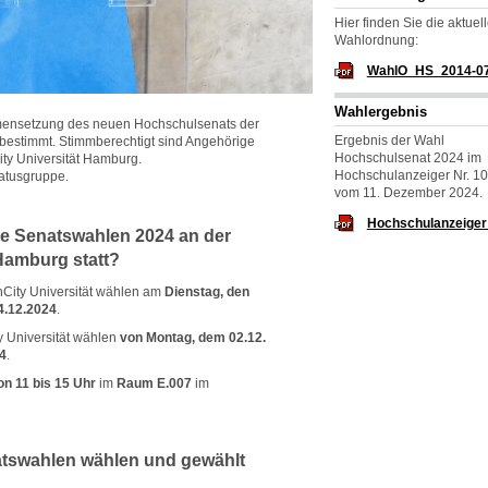
Hier finden Sie die aktuel
Wahlordnung:
WahlO_HS_2014-07
Wahlergebnis
mensetzung des neuen Hochschulsenats der
Ergebnis der Wahl
bestimmt. Stimmberechtigt sind Angehörige
Hochschulsenat 2024 im
ity Universität Hamburg.
Hochschulanzeiger Nr. 1
tatusgruppe.
vom 11. Dezember 2024.
Hochschulanzeiger
e Senatswahlen 2024 an der
Hamburg statt?
City Universität wählen am
Dienstag, den
4.12.2024
.
y Universität wählen
von Montag, dem 02.12.
24
.
on 11 bis 15 Uhr
im
Raum E.007
im
atswahlen wählen und gewählt