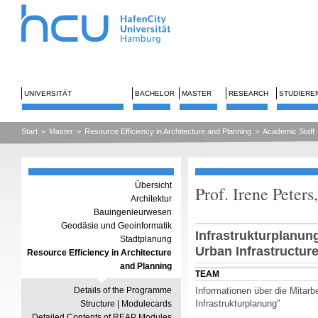
UNIVERSITÄT
BACHELOR
MASTER
RESEARCH
STUDIERE
Start
>
Master
>
Resource Efficiency in Architecture and Planning
>
Academic Staff
Übersicht
Prof. Irene Peters
Architektur
Bauingenieurwesen
Geodäsie und Geoinformatik
Infrastrukturplanun
Stadtplanung
Urban Infrastructur
Resource Efficiency in Architecture
and Planning
TEAM
Details of the Programme
Informationen über die Mitarb
Infrastrukturplanung"
Structure | Modulecards
Detailed Contents of REAP Modules