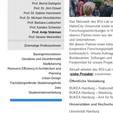
Prof. Bernd Dahlgrün
Prof. Dr. Jörn Düwel
Prof. Dr. Sabine Hansmann
Prof. Dr. Michael Hirschbichler
Das Netzwerk des BGI-Lab um
Prof. Barbara Ludescher
HafenCity Universität sowie w
Prof. Karsten Schlesier
Forschungseinrichtungen in H
Prof. Antje Stokman
ebenso Partner:innen aus de
Prof. Gesine Weinmiller
und Unternehmen.
Mit diesen Partner:innen initi
Ehemalige ProfessorInnen
kooperative Forschungsprojek
kontinuierlich. Unsere Auftrag
Bauingenieurwesen
Bundesämter, Stiftungen un
Geodäsie und Geoinformatik
Fördermittel für unsere Projek
Stadtplanung
Resource Efficiency in Architecture and
Aktuell arbeitet das BGI-Lab 
Planning
(
siehe Projekte
) zusammen:
Urban Design
Öffentliche Verwaltung
Fachübergreifende Studienangebote
Jobs
BUKEA Hamburg – Stabsstell
Studierendenvertretung
BUKEA Hamburg – Abteilung A
BUKEA Hamburg – Amt für Na
Universitäten und Hochsch
Universität Hamburg