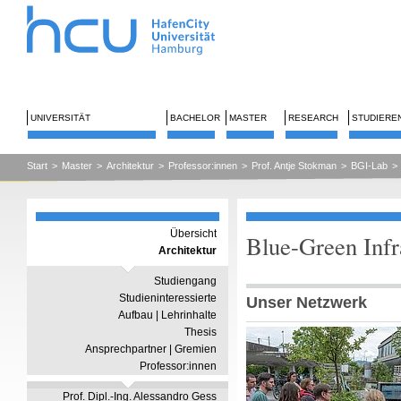
UNIVERSITÄT
BACHELOR
MASTER
RESEARCH
STUDIERE
Start
>
Master
>
Architektur
>
Professor:innen
>
Prof. Antje Stokman
>
BGI-Lab
>
Übersicht
Blue-Green Infr
Architektur
Studiengang
Studieninteressierte
Unser Netzwerk
Aufbau | Lehrinhalte
Thesis
Ansprechpartner | Gremien
Professor:innen
Prof. Dipl.-Ing. Alessandro Gess