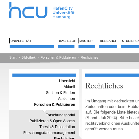
UNIVERSITÄT
BACHELOR
MASTER
RESEARCH
STUDIERE
Start
>
Bibliothek
>
Forschen & Publizieren
>
Rechtliches
Übersicht
Rechtliches
Aktuell
Suchen & Finden
Ausleihen
Im Umgang mit gedruckten un
Forschen & Publizieren
Zeitschriften oder beim Publi
auf. Die folgende Liste bietet
Forschungsportal
(Stand: Juli 2024). Bitte bea
Publizieren & Open Access
rechtsverbindlichen Auskünfte 
Thesis & Dissertation
geprüft werden muss.
Forschungsdatenmanagement
Rechtliches