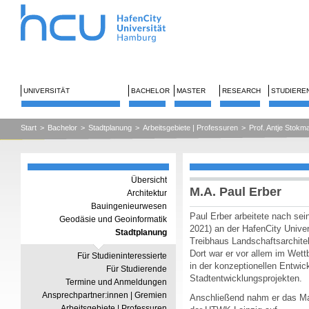
UNIVERSITÄT
BACHELOR
MASTER
RESEARCH
STUDIERE
Start
>
Bachelor
>
Stadtplanung
>
Arbeitsgebiete | Professuren
>
Prof. Antje Stokm
Übersicht
M.A. Paul Erber
Architektur
Bauingenieurwesen
Paul Erber arbeitete nach sei
Geodäsie und Geoinformatik
2021) an der HafenCity Unive
Stadtplanung
Treibhaus Landschaftsarchitek
Dort war er vor allem im Wet
Für Studieninteressierte
in der konzeptionellen Entwi
Für Studierende
Stadtentwicklungsprojekten.
Termine und Anmeldungen
Ansprechpartner:innen | Gremien
Anschließend nahm er das Mas
Arbeitsgebiete | Professuren