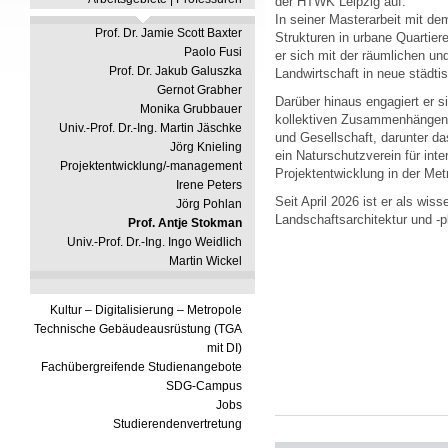
der HTWK Leipzig auf.
In seiner Masterarbeit mit dem 
Prof. Dr. Jamie Scott Baxter
Strukturen in urbane Quartier
Paolo Fusi
er sich mit der räumlichen un
Prof. Dr. Jakub Galuszka
Landwirtschaft in neue städti
Gernot Grabher
Darüber hinaus engagiert er si
Monika Grubbauer
kollektiven Zusammenhängen a
Univ.-Prof. Dr.-Ing. Martin Jäschke
und Gesellschaft, darunter d
Jörg Knieling
ein Naturschutzverein für inte
Projektentwicklung/-management
Projektentwicklung in der Me
Irene Peters
Seit April 2026 ist er als wiss
Jörg Pohlan
Landschaftsarchitektur und -
Prof. Antje Stokman
Univ.-Prof. Dr.-Ing. Ingo Weidlich
Martin Wickel
Kultur – Digitalisierung – Metropole
Technische Gebäudeausrüstung (TGA
mit DI)
Fachübergreifende Studienangebote
SDG-Campus
Jobs
Studierendenvertretung