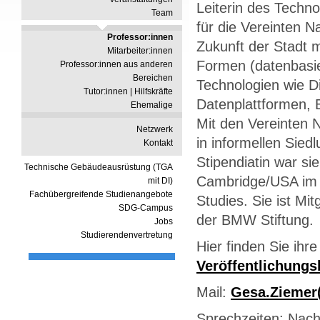
Leiterin des Techn
Team
für die Vereinten 
Professor:innen
Zukunft der Stadt m
Mitarbeiter:innen
Formen (datenbasi
Professor:innen aus anderen
Bereichen
Technologien wie Di
Tutor:innen | Hilfskräfte
Datenplattformen, 
Ehemalige
Mit den Vereinten N
Netzwerk
in informellen Sie
Kontakt
Stipendiatin war s
Technische Gebäudeausrüstung (TGA
Cambridge/USA im 
mit DI)
Fachübergreifende Studienangebote
Studies. Sie ist Mi
SDG-Campus
der BMW Stiftung.
Jobs
Studierendenvertretung
Hier finden Sie ihr
Veröffentlichungsl
Mail:
Gesa.Ziemer
Sprechzeiten: Nach