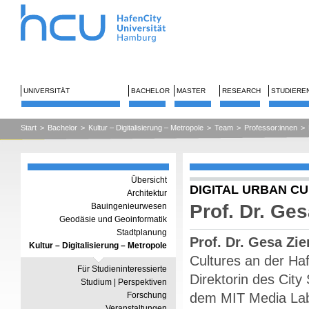
UNIVERSITÄT
BACHELOR
MASTER
RESEARCH
STUDIERE
Start
>
Bachelor
>
Kultur – Digitalisierung – Metropole
>
Team
>
Professor:innen
>
Übersicht
DIGITAL URBAN C
Architektur
Prof. Dr. Ge
Bauingenieurwesen
Geodäsie und Geoinformatik
Stadtplanung
Prof. Dr. Gesa Zi
Kultur – Digitalisierung – Metropole
Cultures an der Haf
Für Studieninteressierte
Direktorin des City
Studium | Perspektiven
Forschung
dem MIT Media La
Veranstaltungen