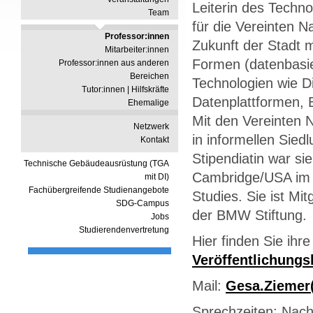
Leiterin des Techn
Team
für die Vereinten 
Professor:innen
Zukunft der Stadt m
Mitarbeiter:innen
Formen (datenbasi
Professor:innen aus anderen
Bereichen
Technologien wie Di
Tutor:innen | Hilfskräfte
Datenplattformen, 
Ehemalige
Mit den Vereinten N
Netzwerk
in informellen Sie
Kontakt
Stipendiatin war s
Technische Gebäudeausrüstung (TGA
Cambridge/USA im 
mit DI)
Fachübergreifende Studienangebote
Studies. Sie ist Mi
SDG-Campus
der BMW Stiftung.
Jobs
Studierendenvertretung
Hier finden Sie ihr
Veröffentlichungsl
Mail:
Gesa.Ziemer
Sprechzeiten: Nach