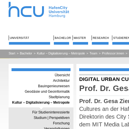
UNIVERSITÄT
BACHELOR
MASTER
RESEARCH
STUDIERE
Start
>
Bachelor
>
Kultur – Digitalisierung – Metropole
>
Team
>
Professor:innen
>
Übersicht
DIGITAL URBAN C
Architektur
Prof. Dr. Ge
Bauingenieurwesen
Geodäsie und Geoinformatik
Stadtplanung
Prof. Dr. Gesa Zi
Kultur – Digitalisierung – Metropole
Cultures an der Haf
Für Studieninteressierte
Direktorin des City
Studium | Perspektiven
Forschung
dem MIT Media La
Veranstaltungen