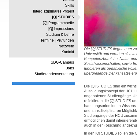
Skills
Interdisziplinäres Projekt
[Q] STUDIES
[Q] Programmhefte
[Q] Impressions
Studium & Lehre
Termine | Prüfungen
Netzwerk
Die [Q] STUDIES liegen quer z
Kontakt
Universität und verorten sich i
Kompetenzbereiche: Natur- und
SDG-Campus
Sozialwissenschaften, sowie En
Jobs
fungieren als gedankliche Folie
übergreifende Denkansätze erp
Studierendenvertretung
Die [Q] STUDIES sind ein wichti
Ausbildungskonzept der HCU und
angebotenen Studiengänge. Übe
reflektieren die [Q] STUDIES u
handlungsorientierten Wissens
und transdisziplinären Möglich
Studiengänge der HCU zusamm
ermöglichen damit integrierende
auch in der Forschung angeknüp
In den [Q] STUDIES sollen die