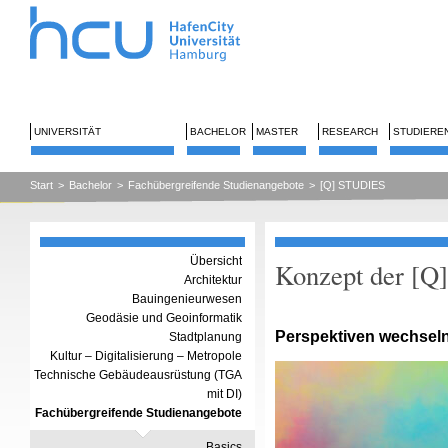
UNIVERSITÄT
BACHELOR
MASTER
RESEARCH
STUDIERE
Start
>
Bachelor
>
Fachübergreifende Studienangebote
>
[Q] STUDIES
Übersicht
Konzept der [
Architektur
Bauingenieurwesen
Geodäsie und Geoinformatik
Perspektiven wechseln
Stadtplanung
Kultur – Digitalisierung – Metropole
Technische Gebäudeausrüstung (TGA
mit DI)
Fachübergreifende Studienangebote
Basics