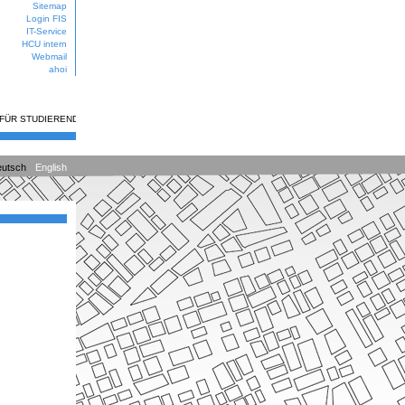
Sitemap
Login FIS
IT-Service
HCU intern
Webmail
ahoi
 FÜR STUDIERENDE
utsch
English