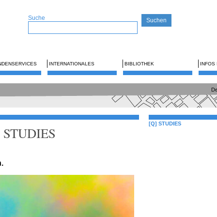
Suche
NDENSERVICES
INTERNATIONALES
BIBLIOTHEK
INFOS
De
[Q] STUDIES
Q] STUDIES
.