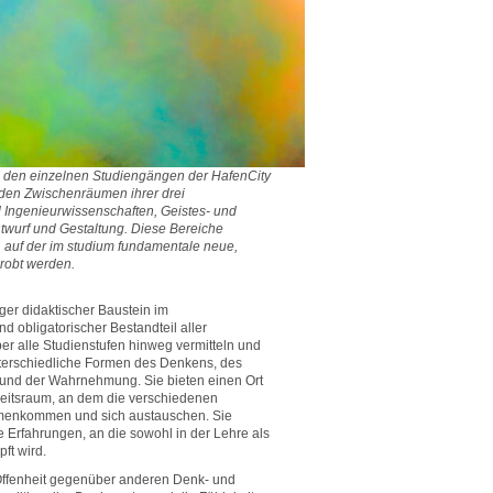
u den einzelnen Studiengängen der HafenCity
n den Zwischenräumen ihrer drei
 Ingenieurwissenschaften, Geistes- und
twurf und Gestaltung. Diese Bereiche
, auf der im studium fundamentale neue,
robt werden.
ger didaktischer Baustein im
 obligatorischer Bestandteil aller
r alle Studienstufen hinweg vermitteln und
nterschiedliche Formen des Denkens, des
 und der Wahrnehmung. Sie bieten einen Ort
keitsraum, an dem die verschiedenen
enkommen und sich austauschen. Sie
 Erfahrungen, an die sowohl in der Lehre als
ft wird.
 Offenheit gegenüber anderen Denk- und