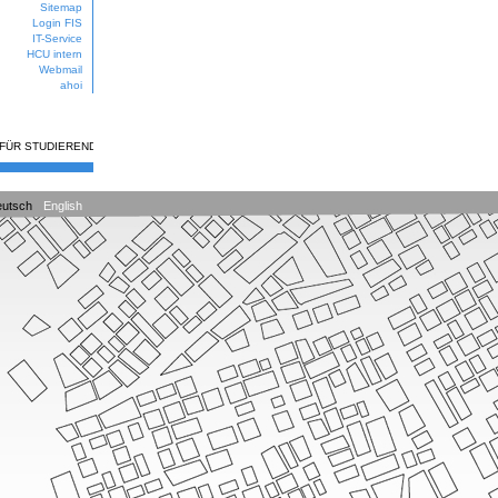
Sitemap
Login FIS
IT-Service
HCU intern
Webmail
ahoi
 FÜR STUDIERENDE
utsch
English