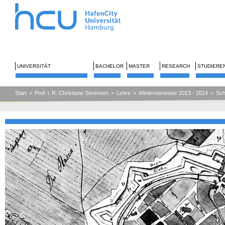
UNIVERSITÄT
BACHELOR
MASTER
RESEARCH
STUDIERE
Start
>
Prof. i. R. Christiane Sörensen
>
Lehre
>
Wintersemester 2013 - 2014
>
Sch