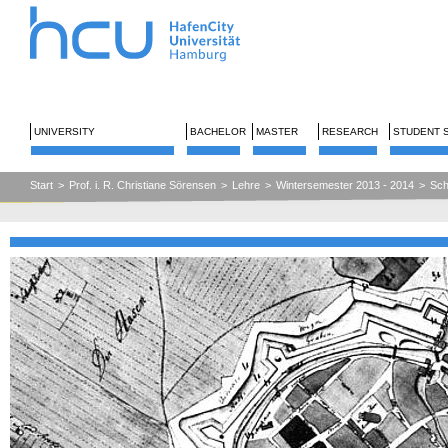
UNIVERSITY
BACHELOR
MASTER
RESEARCH
STUDENT 
Start
>
Prof. i. R. Christiane Sörensen
>
Lehre
>
Wintersemester 2013 - 2014
>
Sch