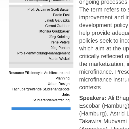
ongoing processes 
The term refers to
Prof. Dr. Jamie Scott Baxter
Paolo Fusi
improvement and in
Jakub Galuszka
development policy 
Gernot Grabher
Monika Grubbauer
help provide adequa
Jörg Knieling
policies seek to in
Irene Peters
which aim at the up
Jörg Pohlan
Projektentwicklung/-management
critically reflected
Martin Wickel
the marketization, i
microfinance. Prese
Resource Efficiency in Architecture and
Planning
microfinance instru
Urban Design
contexts.
Fachübergreifende Studienangebote
Jobs
Speakers:
Ali Bhag
Studierendenvertretung
Escobar (Hamburg),
(Hamburg), Astrid L
Takawira Mubvami (