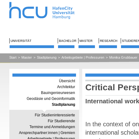
UNIVERSITÄT
BACHELOR
MASTER
RESEARCH
STUDIERE
Start
>
Master
>
Stadtplanung
>
Arbeitsgebiete | Professuren
>
Monika Grubbauer
Übersicht
Critical Per
Architektur
Bauingenieurwesen
Geodäsie und Geoinformatik
International wor
Stadtplanung
Für Studieninteressierte
Für Studierende
In the context of o
Termine und Anmeldungen
international schol
Ansprechpartner:innen | Gremien
Arbeitsgebiete | Professuren