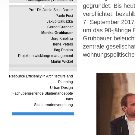
gegründet. Bis heu
Prof. Dr. Jamie Scott Baxter
verpflichtet, beza
Paolo Fusi
7. September 2017 f
Jakub Galuszka
Gernot Grabher
um das 90-jährige 
Monika Grubbauer
Grubbauer beleucht
Jörg Knieling
Irene Peters
zentrale gesellscha
Jörg Pohlan
wohnungspolitisch
Projektentwicklung/-management
Martin Wickel
Resource Efficiency in Architecture and
Planning
Urban Design
Fachübergreifende Studienangebote
Jobs
Studierendenvertretung