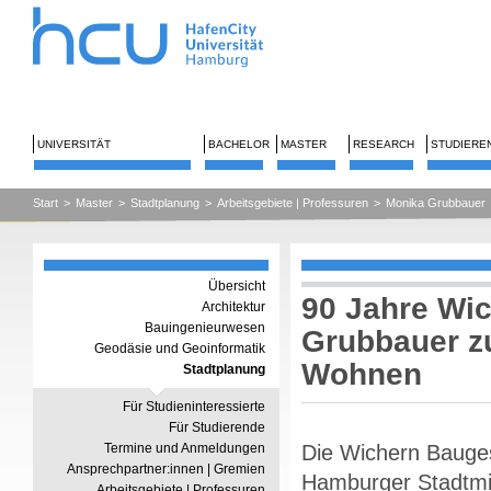
UNIVERSITÄT
BACHELOR
MASTER
RESEARCH
STUDIERE
Start
>
Master
>
Stadtplanung
>
Arbeitsgebiete | Professuren
>
Monika Grubbauer
Übersicht
90 Jahre Wi
Architektur
Bauingenieurwesen
Grubbauer zu
Geodäsie und Geoinformatik
Wohnen
Stadtplanung
Für Studieninteressierte
Für Studierende
Termine und Anmeldungen
Die Wichern Bauges
Ansprechpartner:innen | Gremien
Hamburger Stadtmi
Arbeitsgebiete | Professuren