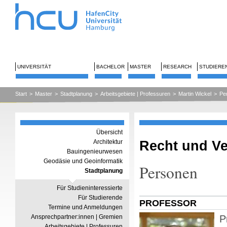
UNIVERSITÄT
BACHELOR
MASTER
RESEARCH
STUDIERE
Start
>
Master
>
Stadtplanung
>
Arbeitsgebiete | Professuren
>
Martin Wickel
>
Pe
Übersicht
Recht und V
Architektur
Bauingenieurwesen
Geodäsie und Geoinformatik
Personen
Stadtplanung
Für Studieninteressierte
Für Studierende
PROFESSOR
Termine und Anmeldungen
Ansprechpartner:innen | Gremien
P
Arbeitsgebiete | Professuren