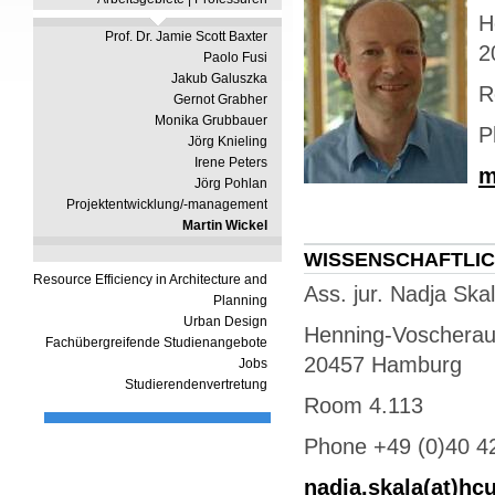
H
Prof. Dr. Jamie Scott Baxter
2
Paolo Fusi
Jakub Galuszka
R
Gernot Grabher
Monika Grubbauer
P
Jörg Knieling
Irene Peters
m
Jörg Pohlan
Projektentwicklung/-management
Martin Wickel
WISSENSCHAFTLIC
Resource Efficiency in Architecture and
Ass. jur. Nadja Ska
Planning
Urban Design
Henning-Voscherau
Fachübergreifende Studienangebote
20457 Hamburg
Jobs
Studierendenvertretung
Room 4.113
Phone +49 (0)40 4
nadja.skala(at)h