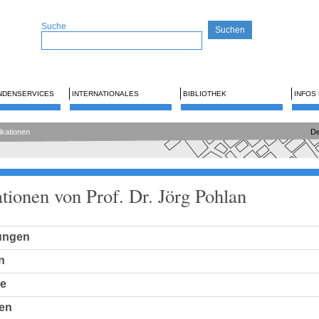
Suche
NDENSERVICES
INTERNATIONALES
BIBLIOTHEK
INFOS
ikationen
De
tionen von Prof. Dr. Jörg Pohlan
hungen
n
ge
en