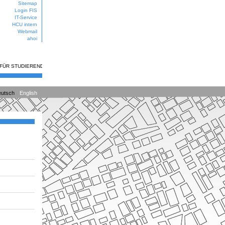
Sitemap
Login FIS
IT-Service
HCU intern
Webmail
ahoi
 FÜR STUDIERENDE
utsch
English