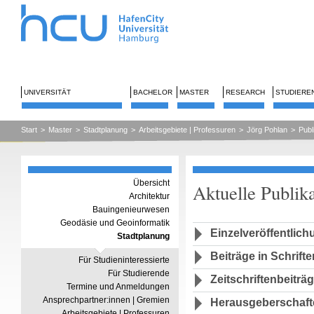
UNIVERSITÄT
BACHELOR
MASTER
RESEARCH
STUDIERE
Start
>
Master
>
Stadtplanung
>
Arbeitsgebiete | Professuren
>
Jörg Pohlan
>
Publ
Übersicht
Aktuelle Publika
Architektur
Bauingenieurwesen
Geodäsie und Geoinformatik
Einzelveröffentlic
Stadtplanung
Beiträge in Schrifte
Für Studieninteressierte
Für Studierende
Zeitschriftenbeiträ
Termine und Anmeldungen
Ansprechpartner:innen | Gremien
Herausgeberschaft
Arbeitsgebiete | Professuren