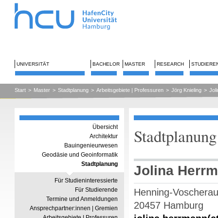
UNIVERSITÄT
BACHELOR
MASTER
RESEARCH
STUDIERE
Start
>
Master
>
Stadtplanung
>
Arbeitsgebiete | Professuren
>
Jörg Knieling
>
Jol
Übersicht
Stadtplanung
Architektur
Bauingenieurwesen
Geodäsie und Geoinformatik
Stadtplanung
Jolina Herrm
Für Studieninteressierte
Für Studierende
Henning-Voscherau
Termine und Anmeldungen
20457 Hamburg
Ansprechpartner:innen | Gremien
Arbeitsgebiete | Professuren