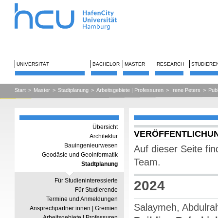
UNIVERSITÄT
BACHELOR
MASTER
RESEARCH
STUDIERE
Start
>
Master
>
Stadtplanung
>
Arbeitsgebiete | Professuren
>
Irene Peters
>
Publ
Übersicht
VERÖFFENTLICHUN
Architektur
Bauingenieurwesen
Auf dieser Seite fi
Geodäsie und Geoinformatik
Team.
Stadtplanung
Für Studieninteressierte
2024
Für Studierende
Termine und Anmeldungen
Salaymeh, Abdulrah
Ansprechpartner:innen | Gremien
Arbeitsgebiete | Professuren