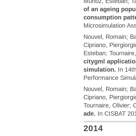
Muñoz, Esteban; Ta
of an ageing popul
consumption patt
Microsimulation Ass
Nouvel, Romain; B
Cipriano, Piergiorg
Esteban; Tournaire,
citygml applicati
simulation.
In 14t
Performance Simula
Nouvel, Romain; B
Cipriano, Piergiorg
Tournaire, Olivier;
ade.
In CISBAT 20
2014