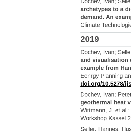
Dochev, Ivan; Selle
archetypes to a di
demand. An exam
Climate Technologi
2019
Dochev, Ivan; Selle
and visualisation
example from Ha
Eenrgy Planning an
doi.org/10.5278/i
Dochev, Ivan; Pete
geothermal heat 
Wittmann, J. et al
Workshop Kassel 2
Seller, Hannes; Hu