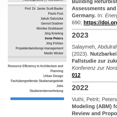
Building Refurbis
Assessments and 
Prof. Dr. Jamie Scott Baxter
Paolo Fusi
Germany.
In:
Ener
Jakub Galuszka
690;
https://doi.o
Gernot Grabher
Monika Grubbauer
2023
Jörg Knieling
Irene Peters
Jörg Pohlan
Salaymeh, Abdulrah
Projektentwicklung/-management
(2023).
Nutzbarke
Martin Wickel
Fallstudie zur zu
Resource Efficiency in Architecture and
Konferenz zur Nor
Planning
012
Urban Design
Fachübergreifende Studienangebote
2022
Jobs
Studierendenvertretung
Vuthi, Petrit; Pete
Modeling (ABM) f
Review and Propos