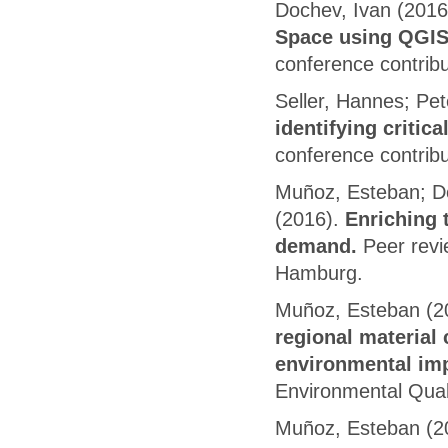
Dochev, Ivan (2016
Space using QGIS.
conference contri
Seller, Hannes; Pet
identifying critic
conference contri
Muñoz, Esteban; Do
(2016).
Enriching 
demand.
Peer revi
Hamburg.
Muñoz, Esteban (2
regional material
environmental impa
Environmental Qualit
Muñoz, Esteban (2