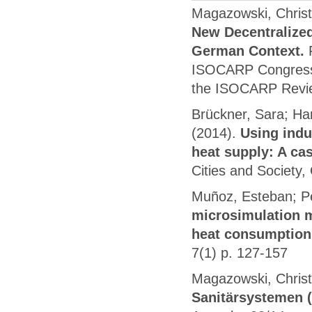
Magazowski, Christ
New Decentralized
German Context.
ISOCARP Congress,
the ISOCARP Review
Brückner, Sara; Ha
(2014).
Using indu
heat supply: A c
Cities and Society
Muñoz, Esteban; Pe
microsimulation m
heat consumption
7(1) p. 127-157
Magazowski, Chris
Sanitärsystemen 