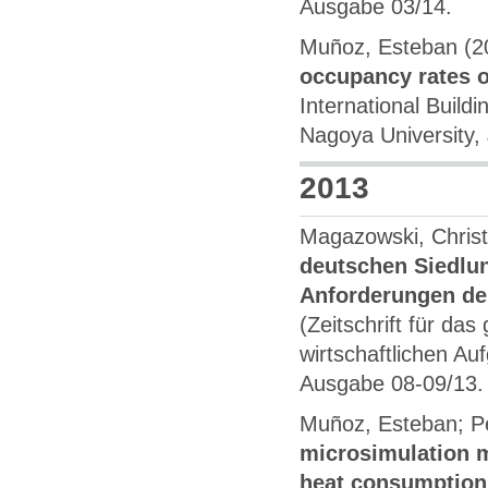
Ausgabe 03/14.
Muñoz, Esteban (2
occupancy rates o
International Build
Nagoya University,
2013
Magazowski, Christ
deutschen Siedlu
Anforderungen de
(Zeitschrift für da
wirtschaftlichen A
Ausgabe 08-09/13.
Muñoz, Esteban; Pe
microsimulation m
heat consumptio