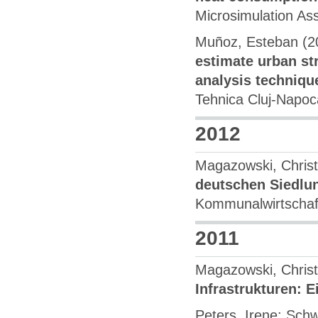
Microsimulation Ass
Muñoz, Esteban (2
estimate urban st
analysis techniqu
Tehnica Cluj-Napoc
2012
Magazowski, Chris
deutschen Siedlu
Kommunalwirtschaft
2011
Magazowski, Chris
Infrastrukturen: E
Peters, Irene; Sch