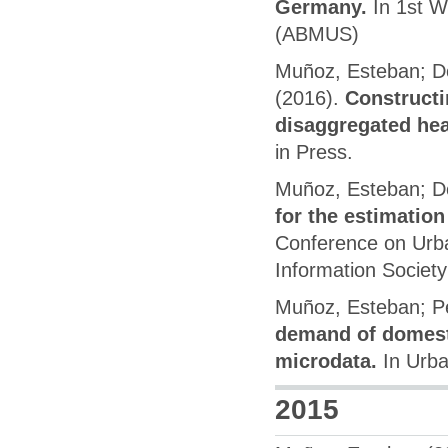
Germany.
In 1st 
(ABMUS)
Muñoz, Esteban; Do
(2016).
Constructin
disaggregated he
in Press.
Muñoz, Esteban; D
for the estimatio
Conference on Urba
Information Societ
Muñoz, Esteban; Pe
demand of domest
microdata.
In Urba
2015