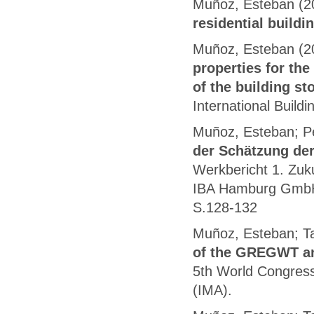
Muñoz, Esteban (2
residential buildi
Muñoz, Esteban (2
properties for the
of the building st
International Build
Muñoz, Esteban; Pe
der Schätzung de
Werkbericht 1. Zuk
IBA Hamburg GmbH
S.128-132
Muñoz, Esteban; Ta
of the GREGWT an
5th World Congress 
(IMA).