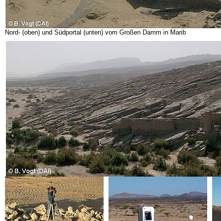
Nord- (oben) und Südportal (unten) vom Großen Damm in Marib