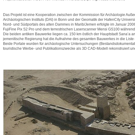
Das Projekt ist eine Kooperation zwischen der Kommission für Archäologie Auß
Archäologischen Instituts (DAI) in Bonn und der Geomatik der HafenCity Univer
Nord- und Südportals des alten Dammes in Marib/Jemen erfolgte im Januar 2006 
FujiFine Pix S2 Pro und dem terrestrischen Laserscanner Mensi GS100 währen
Die beiden antiken Bauwerke liegen ca. 150 km östlich der Hauptstadt Sana’a 
jemenitische Regierung hat die Aufnahme des gesamten Bauwerkes in die Liste
Beide Portale wurden für archäologische Untersuchungen (Bestandsdokumentat
touristische Werbe- und Publikationszwecke als 3D CAD-Modell rekonstruiert und 