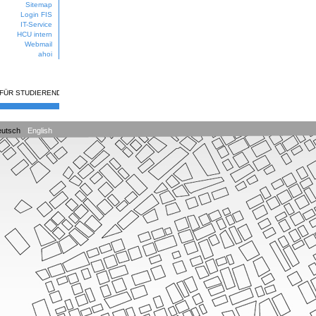
Sitemap
Login FIS
IT-Service
HCU intern
Webmail
ahoi
 FÜR STUDIERENDE
utsch
English