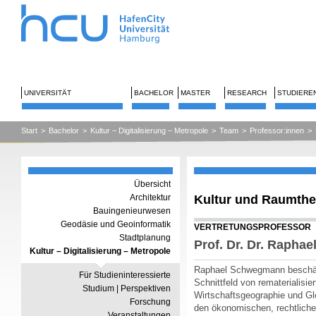
UNIVERSITÄT
BACHELOR
MASTER
RESEARCH
STUDIERE
Start
>
Bachelor
>
Kultur – Digitalisierung – Metropole
>
Team
>
Professor:innen
>
Übersicht
Kultur und Raumthe
Architektur
Bauingenieurwesen
Geodäsie und Geoinformatik
VERTRETUNGSPROFESSOR
Stadtplanung
Prof. Dr. Dr. Raph
Kultur – Digitalisierung – Metropole
Raphael Schwegmann beschäft
Für Studieninteressierte
Schnittfeld von rematerialisier
Studium | Perspektiven
Wirtschaftsgeographie und Gl
Forschung
den ökonomischen, rechtlichen
Veranstaltungen