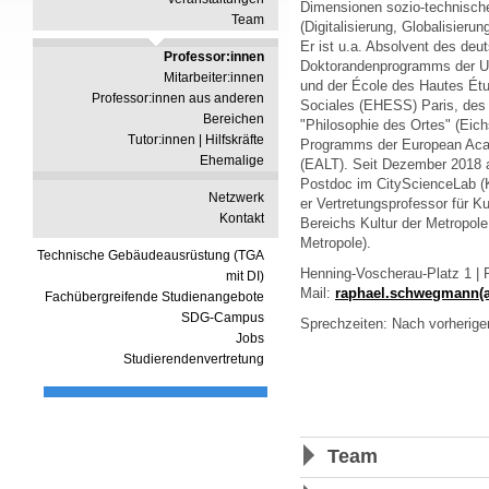
Dimensionen sozio-technisc
Team
(Digitalisierung, Globalisierun
Er ist u.a. Absolvent des deu
Professor:innen
Doktorandenprogramms der Un
Mitarbeiter:innen
und der École des Hautes Ét
Professor:innen aus anderen
Sociales (EHESS) Paris, des 
Bereichen
"Philosophie des Ortes" (Eich
Tutor:innen | Hilfskräfte
Programms der European Aca
Ehemalige
(EALT). Seit Dezember 2018 ar
Postdoc im CityScienceLab (Ko
Netzwerk
er Vertretungsprofessor für 
Kontakt
Bereichs Kultur der Metropole 
Metropole).
Technische Gebäudeausrüstung (TGA
Henning-Voscherau-Platz 1 | 
mit DI)
Mail:
raphael.schwegmann(a
Fachübergreifende Studienangebote
SDG-Campus
Sprechzeiten: Nach vorheriger
Jobs
Studierendenvertretung
Team