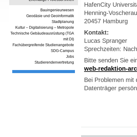
HafenCity Universi
Bauingenieurwesen
Henning-Voscherau
Geodäsie und Geoinformatik
20457 Hamburg
Stadtplanung
Kultur – Digitalisierung – Metropole
Kontakt:
Technische Gebäudeausrüstung (TGA
mit DI)
Lucas Spranger
Fachübergreifende Studienangebote
Sprechzeiten: Nac
SDG-Campus
Jobs
Bitte senden Sie ei
Studierendenvertretung
web-redaktion-arc
Bei Problemen mit 
Datenträger persönl