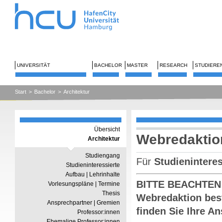
UNIVERSITÄT
BACHELOR
MASTER
RESEARCH
STUDIERE
Start
>
Bachelor
>
Architektur
Übersicht
Webredaktion
Architektur
Studiengang
Für
Studieninteres
Studieninteressierte
Aufbau | Lehrinhalte
BITTE BEACHTEN SI
Vorlesungspläne | Termine
Thesis
Webredaktion best
Ansprechpartner | Gremien
finden Sie Ihre A
Professor:innen
Ehemalige Professor:innen