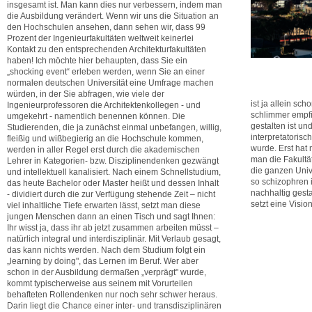
insgesamt ist. Man kann dies nur verbessern, indem man
die Ausbildung verändert. Wenn wir uns die Situation an
den Hochschulen ansehen, dann sehen wir, dass 99
Prozent der Ingenieurfakultäten weltweit keinerlei
Kontakt zu den entsprechenden Architekturfakultäten
haben! Ich möchte hier behaupten, dass Sie ein
„shocking event“ erleben werden, wenn Sie an einer
normalen deutschen Universität eine Umfrage machen
würden, in der Sie abfragen, wie viele der
ist ja allein sc
Ingenieurprofessoren die Architektenkollegen - und
schlimmer empfi
umgekehrt - namentlich benennen können. Die
gestalten ist u
Studierenden, die ja zunächst einmal unbefangen, willig,
interpretatoris
fleißig und wißbegierig an die Hochschule kommen,
wurde. Erst hat 
werden in aller Regel erst durch die akademischen
man die Fakultä
Lehrer in Kategorien- bzw. Disziplinendenken gezwängt
die ganzen Univ
und intellektuell kanalisiert. Nach einem Schnellstudium,
so schizophren i
das heute Bachelor oder Master heißt und dessen Inhalt
nachhaltig gesta
- dividiert durch die zur Verfügung stehende Zeit – nicht
setzt eine Visio
viel inhaltliche Tiefe erwarten lässt, setzt man diese
jungen Menschen dann an einen Tisch und sagt Ihnen:
Ihr wisst ja, dass ihr ab jetzt zusammen arbeiten müsst –
natürlich integral und interdisziplinär. Mit Verlaub gesagt,
das kann nichts werden. Nach dem Studium folgt ein
„learning by doing", das Lernen im Beruf. Wer aber
schon in der Ausbildung dermaßen „verprägt" wurde,
kommt typischerweise aus seinem mit Vorurteilen
behafteten Rollendenken nur noch sehr schwer heraus.
Darin liegt die Chance einer inter- und transdisziplinären