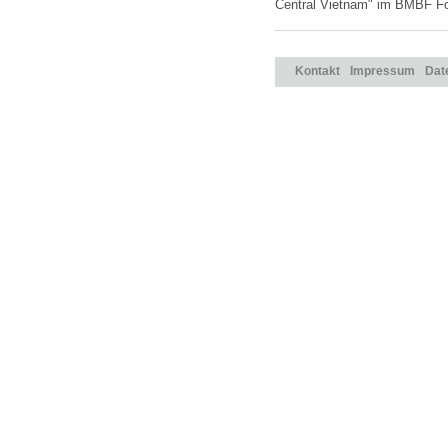
Central Vietnam" im BMBF F
Kontakt
Impressum
Dat