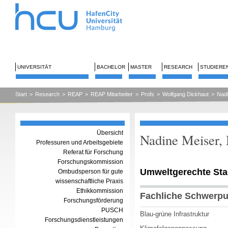
UNIVERSITÄT
BACHELOR
MASTER
RESEARCH
STUDIERE
Start
>
Research
>
REAP
>
REAP Mitarbeiter
>
Profs
>
Wolfgang Dickhaut
>
Nadi
Übersicht
Nadine Meiser, 
Professuren und Arbeitsgebiete
Referat für Forschung
Forschungskommission
Umweltgerechte Stad
Ombudsperson für gute
wissenschaftliche Praxis
Ethikkommission
Fachliche Schwerpu
Forschungsförderung
PUSCH
Blau-grüne Infrastruktur
Forschungsdienstleistungen