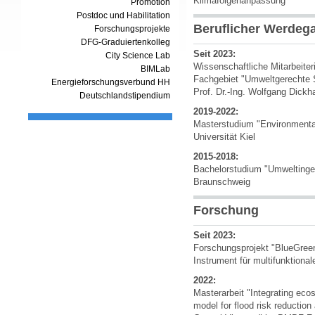
Klimafolgenanpassung
Promotion
Postdoc und Habilitation
Beruflicher Werdeg
Forschungsprojekte
DFG-Graduiertenkolleg
Seit 2023:
City Science Lab
Wissenschaftliche Mitarbeiter
BIMLab
Fachgebiet "Umweltgerechte St
Energieforschungsverbund HH
Prof. Dr.-Ing. Wolfgang Dickh
Deutschlandstipendium
2019-2022:
Masterstudium "Environmenta
Universität Kiel
2015-2018:
Bachelorstudium "Umweltingen
Braunschweig
Forschung
Seit 2023:
Forschungsprojekt "BlueGreenS
Instrument für multifunktion
2022:
Masterarbeit "Integrating e
model for flood risk reduction