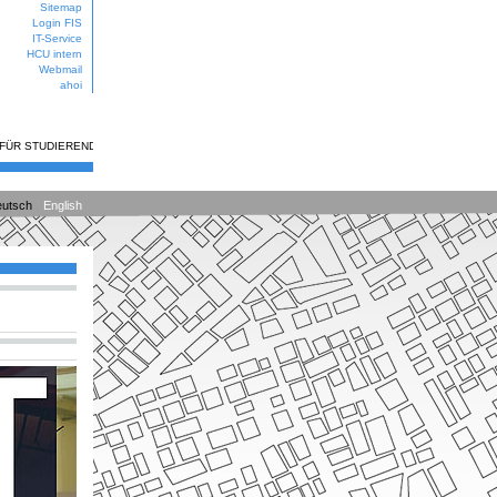
Sitemap
Login FIS
IT-Service
HCU intern
Webmail
ahoi
 FÜR STUDIERENDE
utsch
English