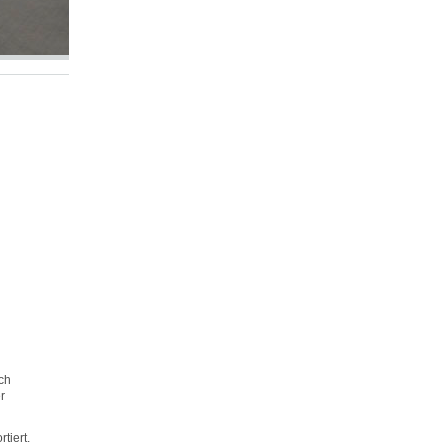
ch
r
tiert.