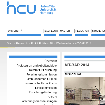
UNIVERSITÄT
BACHELOR
MASTER
RESEARCH
STUDIERE
Start
>
Research
>
Prof. i. R. Klaus Sill
>
Wettbewerbe
>
AIT-BAR 2014
Übersicht
AIT-BAR 2014
Professuren und Arbeitsgebiete
Referat für Forschung
Forschungskommission
AUSLOBUNG
Ombudsperson für gute
wissenschaftliche Praxis
Ethikkommission
Forschungsförderung
PUSCH
Forschungsdienstleistungen