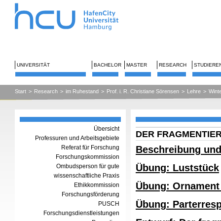
UNIVERSITÄT
BACHELOR
MASTER
RESEARCH
STUDIERE
Start
>
Research
>
im Ruhestand
>
Prof. i. R. Christiane Sörensen
>
Lehre
>
Wint
Übersicht
DER FRAGMENTIE
Professuren und Arbeitsgebiete
Referat für Forschung
Beschreibung und
Forschungskommission
Übung: Luststück
Ombudsperson für gute
wissenschaftliche Praxis
Übung: Ornament 
Ethikkommission
Forschungsförderung
Übung: Parterresp
PUSCH
Forschungsdienstleistungen