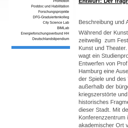
Entwurf: Der frag
Promotion
Postdoc und Habilitation
Forschungsprojekte
DFG-Graduiertenkolleg
Beschreibung und 
City Science Lab
BIMLab
Während der Kunst
Energieforschungsverbund HH
Deutschlandstipendium
zeitweilig zum Fes
Kunst und Theater.
wagt ein Studienpr
Entwerfen von Prof
Hamburg eine Ause
der Spiele und des 
außerhalb der bürge
kriegszerstörte un
historisches Fragme
dieser Stadt. Mit 
Konferenzzentrum i
akademischer Ort 