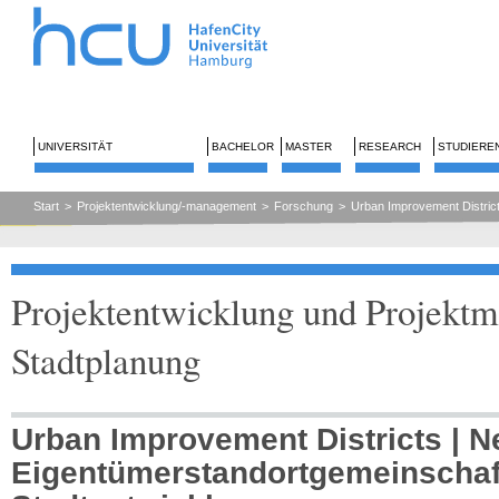
UNIVERSITÄT
BACHELOR
MASTER
RESEARCH
STUDIERE
Start
>
Projektentwicklung/-management
>
Forschung
>
Urban Improvement Distric
Projektentwicklung und Projektm
Stadtplanung
Urban Improvement Districts | N
Eigentümerstandortgemeinschaft