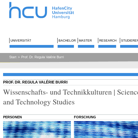
UNIVERSITÄT
BACHELOR
MASTER
RESEARCH
STUDIERE
Start
>
Prof. Dr. Regula Valérie Burri
PROF. DR. REGULA VALÉRIE BURRI
Wissenschafts- und Technikkulturen | Scienc
and Technology Studies
PERSONEN
FORSCHUNG