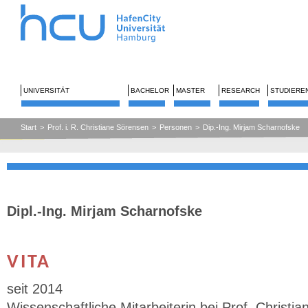
UNIVERSITÄT
BACHELOR
MASTER
RESEARCH
STUDIERE
Start
>
Prof. i. R. Christiane Sörensen
>
Personen
>
Dip.-Ing. Mirjam Scharnofske
Dipl.-Ing. Mirjam Scharnofske
VITA
seit 2014
Wissenschaftliche Mitarbeiterin bei Prof. Christ