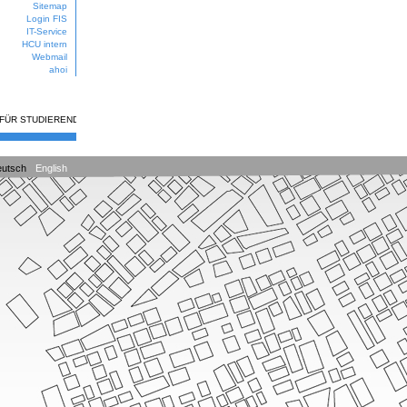
Sitemap
Login FIS
IT-Service
HCU intern
Webmail
ahoi
 FÜR STUDIERENDE
utsch
English