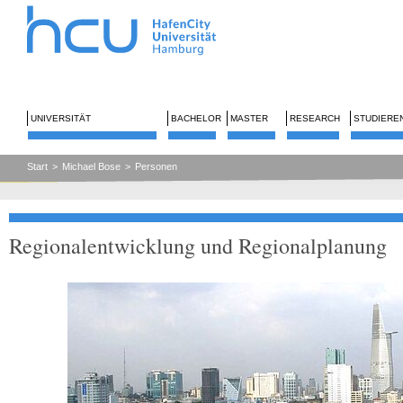
UNIVERSITÄT
BACHELOR
MASTER
RESEARCH
STUDIERE
Start
>
Michael Bose
>
Personen
Regionalentwicklung und Regionalplanung