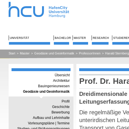
UNIVERSITÄT
BACHELOR
MASTER
RESEARCH
STUDIERE
Start
>
Master
>
Geodäsie und Geoinformatik
>
ProfessorInnen
>
Harald Sternberg
Übersicht
Prof. Dr. Har
Architektur
Bauingenieurwesen
Geodäsie und Geoinformatik
Dreidimensionale
Leitungserfassun
Profil
Geschichte
Die regelmäßige V
Bewerbung
Aufbau und Lehrinhalte
unterirdischen Leit
Vorlesungspläne | Termine
Transport von Gase
Studien- und Prüfungsordnungen