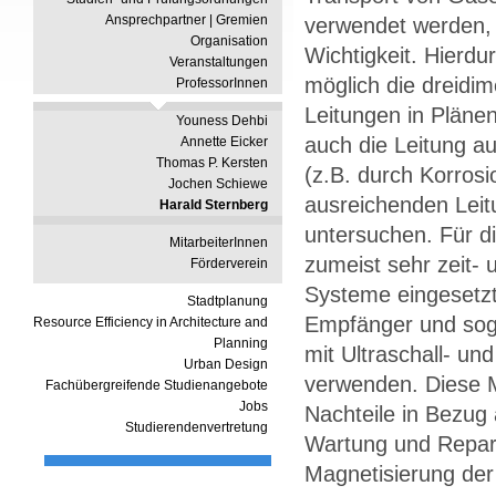
Ansprechpartner | Gremien
verwendet werden, 
Organisation
Wichtigkeit. Hierdur
Veranstaltungen
möglich die dreidim
ProfessorInnen
Leitungen in Plänen
Youness Dehbi
auch die Leitung a
Annette Eicker
Thomas P. Kersten
(z.B. durch Korrosi
Jochen Schiewe
ausreichenden Leit
Harald Sternberg
untersuchen. Für 
MitarbeiterInnen
zumeist sehr zeit- 
Förderverein
Systeme eingesetzt
Stadtplanung
Empfänger und sog
Resource Efficiency in Architecture and
Planning
mit Ultraschall- u
Urban Design
verwenden. Diese 
Fachübergreifende Studienangebote
Jobs
Nachteile in Bezug
Studierendenvertretung
Wartung und Repara
Magnetisierung der