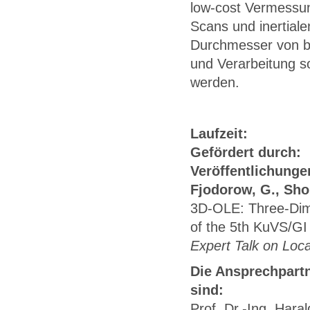
low-cost Vermessun
Scans und inertial
Durchmesser von b
und Verarbeitung s
werden.
Laufzeit:
01/20
Gefördert durch:
I
Veröffentlichunge
Fjodorow, G., Sho
3D-OLE: Three-Dime
of the 5th KuVS/GI
Expert Talk on Loca
Die Ansprechpartn
sind:
Prof. Dr.-Ing. Hara