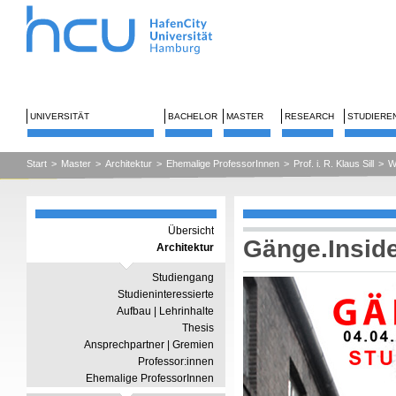
UNIVERSITÄT
BACHELOR
MASTER
RESEARCH
STUDIERE
Start
>
Master
>
Architektur
>
Ehemalige ProfessorInnen
>
Prof. i. R. Klaus Sill
>
W
Übersicht
Gänge.Insid
Architektur
Studiengang
Studieninteressierte
Aufbau | Lehrinhalte
Thesis
Ansprechpartner | Gremien
Professor:innen
Ehemalige ProfessorInnen