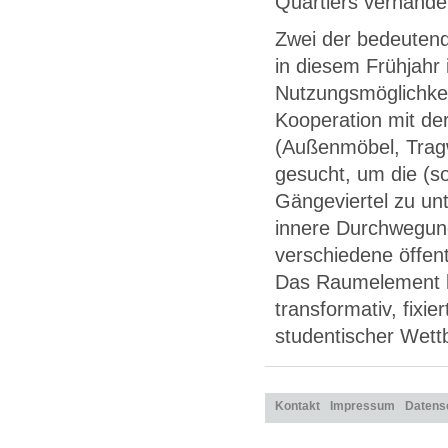
Quartiers verhandel
Zwei der bedeutend
in diesem Frühjahr 
Nutzungsmöglichkei
Kooperation mit de
(Außenmöbel, Tragw
gesucht, um die (s
Gängeviertel zu unt
innere Durchwegung 
verschiedene öffent
Das Raumelement ka
transformativ, fixie
studentischer Wett
Kontakt
Impressum
Datens