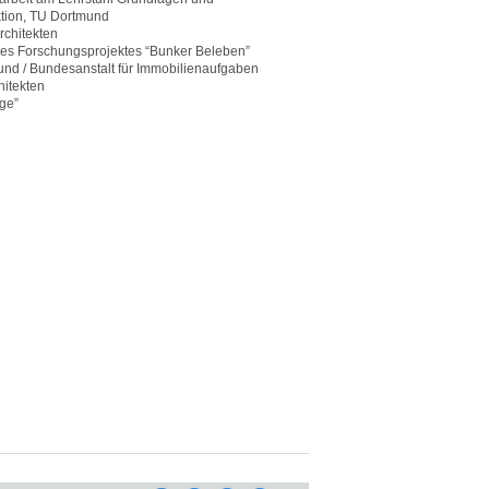
ktion, TU Dortmund
chitekten
es Forschungsprojektes “Bunker Beleben”
und / Bundesanstalt für Immobilienaufgaben
hitekten
age”