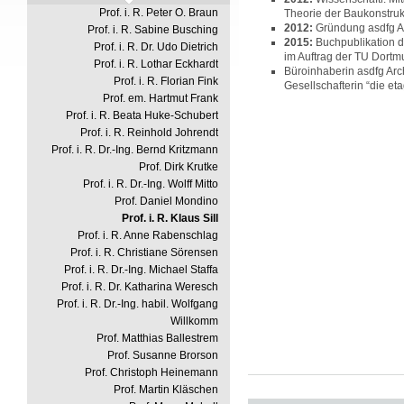
Prof. i. R. Peter O. Braun
Theorie der Baukonstru
2012:
Gründung asdfg Ar
Prof. i. R. Sabine Busching
2015:
Buchpublikation d
Prof. i. R. Dr. Udo Dietrich
im Auftrag der TU Dortm
Prof. i. R. Lothar Eckhardt
Büroinhaberin asdfg Arc
Prof. i. R. Florian Fink
Gesellschafterin “die et
Prof. em. Hartmut Frank
Prof. i. R. Beata Huke-Schubert
Prof. i. R. Reinhold Johrendt
Prof. i. R. Dr.-Ing. Bernd Kritzmann
Prof. Dirk Krutke
Prof. i. R. Dr.-Ing. Wolff Mitto
Prof. Daniel Mondino
Prof. i. R. Klaus Sill
Prof. i. R. Anne Rabenschlag
Prof. i. R. Christiane Sörensen
Prof. i. R. Dr.-Ing. Michael Staffa
Prof. i. R. Dr. Katharina Weresch
Prof. i. R. Dr.-Ing. habil. Wolfgang
Willkomm
Prof. Matthias Ballestrem
Prof. Susanne Brorson
Prof. Christoph Heinemann
Prof. Martin Kläschen