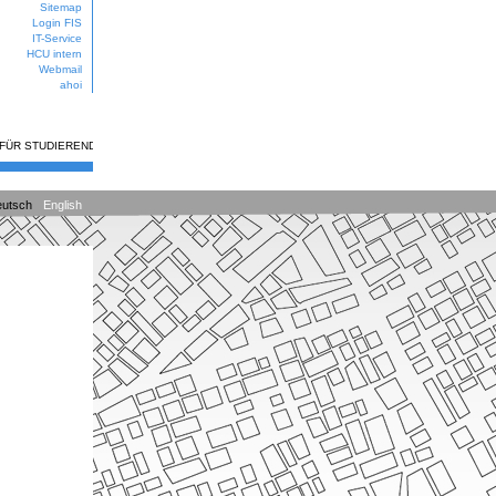
Sitemap
Login FIS
IT-Service
HCU intern
Webmail
ahoi
 FÜR STUDIERENDE
utsch
English