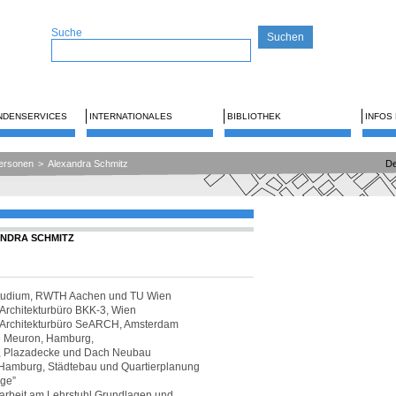
Suche
NDENSERVICES
INTERNATIONALES
BIBLIOTHEK
INFOS
ersonen
>
Alexandra Schmitz
De
XANDRA SCHMITZ
studium, RWTH Aachen und TU Wien
 Architekturbüro BKK-3, Wien
m Architekturbüro SeARCH, Amsterdam
 Meuron, Hamburg,
e, Plazadecke und Dach Neubau
Hamburg, Städtebau und Quartierplanung
ge”
tarbeit am Lehrstuhl Grundlagen und