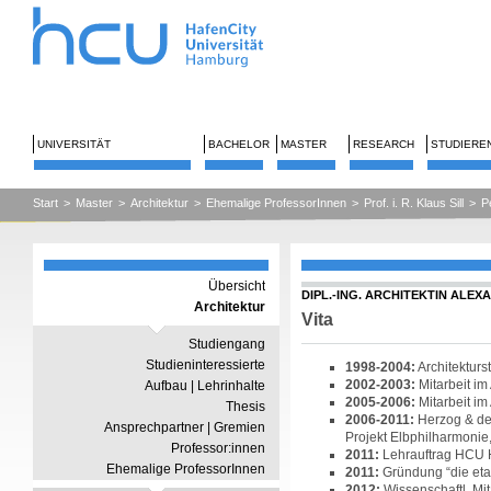
UNIVERSITÄT
BACHELOR
MASTER
RESEARCH
STUDIERE
Start
>
Master
>
Architektur
>
Ehemalige ProfessorInnen
>
Prof. i. R. Klaus Sill
>
P
Übersicht
DIPL.-ING. ARCHITEKTIN ALE
Architektur
Vita
Studiengang
Studieninteressierte
1998-2004:
Architektur
2002-2003:
Mitarbeit im
Aufbau | Lehrinhalte
2005-2006:
Mitarbeit i
Thesis
2006-2011:
Herzog & de
Ansprechpartner | Gremien
Projekt Elbphilharmoni
Professor:innen
2011:
Lehrauftrag HCU 
Ehemalige ProfessorInnen
2011:
Gründung “die eta
2012:
Wissenschaftl. Mi