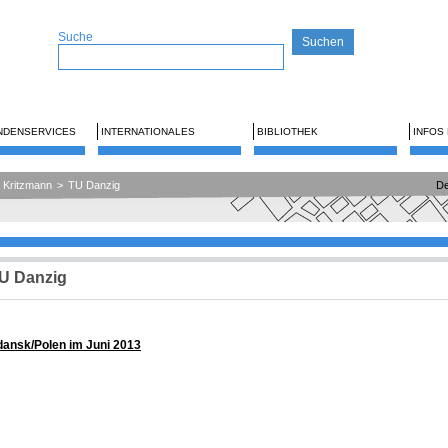
Suche
NDENSERVICES
INTERNATIONALES
BIBLIOTHEK
INFOS
nd Kritzmann
>
TU Danzig
De
TU Danzig
dansk/Polen im Juni 2013