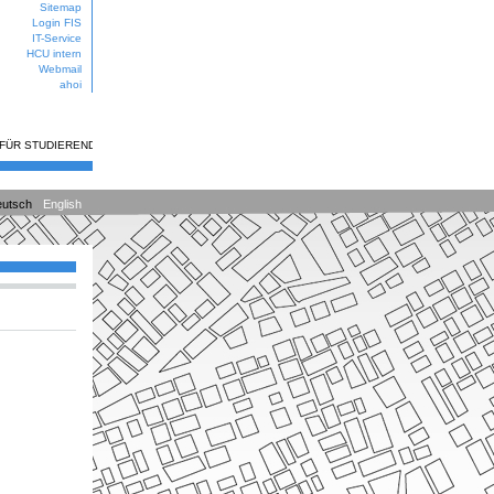
Sitemap
Login FIS
IT-Service
HCU intern
Webmail
ahoi
 FÜR STUDIERENDE
utsch
English