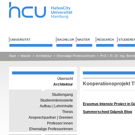
UNIVERSITÄT
BACHELOR
MASTER
RESEARCH
STUDIERE
Start
>
Master
>
Architektur
>
Ehemalige ProfessorInnen
>
Prof. i. R. Dr.-Ing. Ber
Übersicht
Kooperationsprojekt 
Architektur
Studiengang
Studieninteressierte
Erasmus Intensiv Project in G
Aufbau | Lehrinhalte
Thesis
Summerschool Gdansk Blog
Ansprechpartner | Gremien
Professor:innen
Ehemalige ProfessorInnen