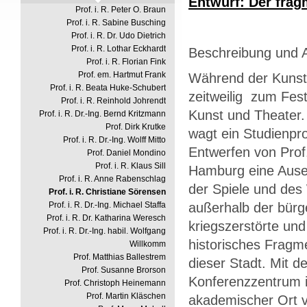
Entwurf: Der frag
Prof. i. R. Peter O. Braun
Prof. i. R. Sabine Busching
Prof. i. R. Dr. Udo Dietrich
Prof. i. R. Lothar Eckhardt
Beschreibung und 
Prof. i. R. Florian Fink
Prof. em. Hartmut Frank
Während der Kunst
Prof. i. R. Beata Huke-Schubert
zeitweilig zum Fes
Prof. i. R. Reinhold Johrendt
Kunst und Theater.
Prof. i. R. Dr.-Ing. Bernd Kritzmann
Prof. Dirk Krutke
wagt ein Studienpr
Prof. i. R. Dr.-Ing. Wolff Mitto
Entwerfen von Prof
Prof. Daniel Mondino
Prof. i. R. Klaus Sill
Hamburg eine Ause
Prof. i. R. Anne Rabenschlag
der Spiele und des 
Prof. i. R. Christiane Sörensen
Prof. i. R. Dr.-Ing. Michael Staffa
außerhalb der bürge
Prof. i. R. Dr. Katharina Weresch
kriegszerstörte un
Prof. i. R. Dr.-Ing. habil. Wolfgang
historisches Fragme
Willkomm
Prof. Matthias Ballestrem
dieser Stadt. Mit 
Prof. Susanne Brorson
Konferenzzentrum i
Prof. Christoph Heinemann
Prof. Martin Kläschen
akademischer Ort 