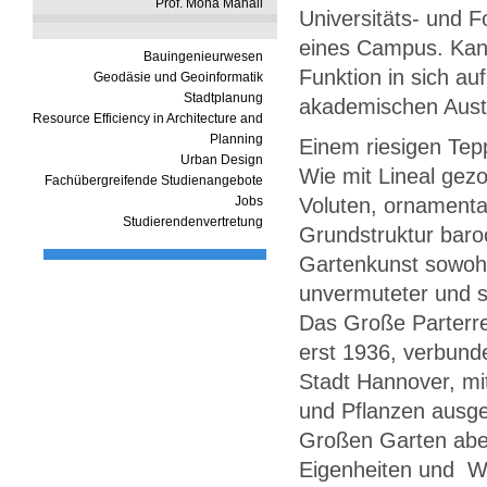
Prof. Mona Mahall
Universitäts- und F
eines Campus. Kan
Bauingenieurwesen
Funktion in sich a
Geodäsie und Geoinformatik
Stadtplanung
akademischen Aust
Resource Efficiency in Architecture and
Planning
Einem riesigen Tep
Urban Design
Wie mit Lineal gezo
Fachübergreifende Studienangebote
Jobs
Voluten, ornamenta
Studierendenvertretung
Grundstruktur baroc
Gartenkunst sowohl
unvermuteter und 
Das Große Parterre
erst 1936, verbund
Stadt Hannover, mi
und Pflanzen ausge
Großen Garten aber
Eigenheiten und W