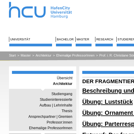
UNIVERSITÄT
BACHELOR
MASTER
RESEARCH
STUDIERE
Start
>
Master
>
Architektur
>
Ehemalige ProfessorInnen
>
Prof. i. R. Christiane S
Übersicht
DER FRAGMENTIE
Architektur
Beschreibung und
Studiengang
Studieninteressierte
Übung: Luststück
Aufbau | Lehrinhalte
Thesis
Übung: Ornament 
Ansprechpartner | Gremien
Professor:innen
Übung: Parterresp
Ehemalige ProfessorInnen