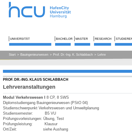
UNIVERSITÄT
BACHELOR
MASTER
RESEARCH
STUDIERE
Start
>
Bauingenieurwesen
>
Prof. Dr.-Ing. K. Schlabbach
>
Lehre
PROF. DR.-ING. KLAUS SCHLABBACH
Lehrveranstaltungen
Modul Verkehrswesen I
8 CP, 8 SWS
Diplomstudiengang Bauingenieurwesen (PStO 04)
Studienschwerpunkt Verkehrswesen und Umweltplanung
Studiensemester: B5 VU
Prüfungsvorleistungen: Übung, Test
Prüfungsleistung: Klausur
Ort/Zeit: siehe Aushang