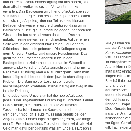
und in der Ressourcenversorgung vor uns haben, sind
dramatische weltweite soziale Verwerfungen zu
erwarten. Das Bauwesen wird hier große Aufgaben vor
sich haben. Energie- und ressourcensparendes Bauen
sind wichtige Aspekte, aber nur Teilaspekte hiervon.
Bedauerlicherweise ist es gleichzeitig so, dass wir im
Bauwesen in Bezug auf Forschung gegenüber anderen
Wissenschaften sehr schwach dastehen. Das hat
natürlich seine gewachsenen Ursachen. Auf der einen
Wie passen die
Seite wird in den Architekturfakultäten – außer dem
und die Praxisan
Städtebau – fast nicht geforscht. Die Kollegen sagen
Büros zusamm
gern: Unsere Projekte sind unsere Forschungen. Das
VM:
Das scheint
greift meines Erachtens aber zu kurz. In den
Im europäischen
Bauingenieurdisziplinen beitreibt man im Wesentlichen
Architekten in 
angewandte Forschung. Was zunächst einmal ja nichts
man ganz einfac
Negatives ist, häufig aber viel zu kurz greift. Denn man
tätigen Büros in
beschäftigt sich hier nur mit dem jeweils nächstliegenden
Beschäftigter ga
Problem. Die Summe der Lösung der jeweils
England oder in 
nächstliegenden Probleme ist aber häufig ein Weg in die
deutsche Archit
falsche Richtung.
gegen die Ausbi
Ich glaube, eine Universität hat die noble Aufgabe,
den Schluss zu,
jenseits der angewandten Forschung zu forschen. Leider
übrigen Europa
ist das heute, nicht zuletzt durch die Art unserer
lässt. Gerade i
Wissenschaftsförderung, im Bauwesen mehr oder
muss der Archit
weniger unmöglich. Heute muss man bereits bei der
historischer, wi
Abgabe eines Forschungsantrages angeben, wie lange
verfügen. Gerade
man für Erreichung eines Zieles benötigen wird, wie viel
gilt, Fachexpert
Geld man dafür benötigt und was am Ende als Ergebnis