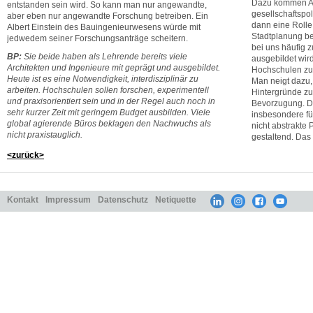
Dazu kommen Al
entstanden sein wird. So kann man nur angewandte,
gesellschaftspol
aber eben nur angewandte Forschung betreiben. Ein
dann eine Rolle
Albert Einstein des Bauingenieurwesens würde mit
Stadtplanung be
jedwedem seiner Forschungsanträge scheitern.
bei uns häufig z
BP:
Sie beide haben als Lehrende bereits viele
ausgebildet wird
Architekten und Ingenieure mit geprägt und ausgebildet.
Hochschulen zu
Heute ist es eine Notwendigkeit, interdisziplinär zu
Man neigt dazu,
arbeiten. Hochschulen sollen forschen, experimentell
Hintergründe zu 
und praxisorientiert sein und in der Regel auch noch in
Bevorzugung. Di
sehr kurzer Zeit mit geringem Budget ausbilden. Viele
insbesondere fü
global agierende Büros beklagen den Nachwuchs als
nicht abstrakte
nicht praxistauglich.
gestaltend. Das
<zurück>
Kontakt
Impressum
Datenschutz
Netiquette