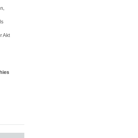
n,
ls
r Akt
hies