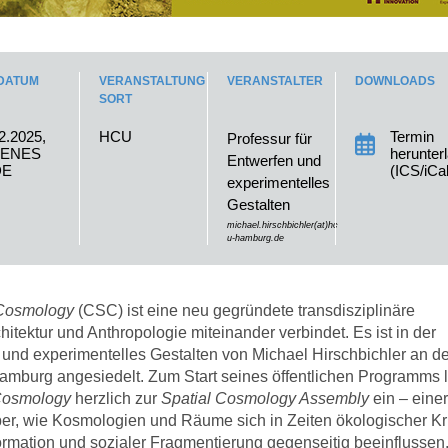
DATUM
VERANSTALTUNG
VERANSTALTER
DOWNLOADS
SORT
2.2025,
HCU
Termin
Professur für
FENES
herunter
Entwerfen und
DE
(ICS/iCal
experimentelles
Gestalten
michael.hirschbichler(at)hc
u-hamburg.de
 Cosmology
(CSC) ist eine neu gegründete transdisziplinäre
chitektur und Anthropologie miteinander verbindet. Es ist in der
 und experimentelles Gestalten von Michael Hirschbichler an de
Hamburg angesiedelt. Zum Start seines öffentlichen Programms l
 Cosmology
herzlich zur
Spatial Cosmology Assembly
ein – einer
ber, wie Kosmologien und Räume sich in Zeiten ökologischer Kr
ormation und sozialer Fragmentierung gegenseitig beeinflussen