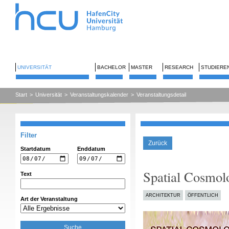
UNIVERSITÄT
BACHELOR
MASTER
RESEARCH
STUDIERE
Start
>
Universität
>
Veranstaltungskalender
>
Veranstaltungsdetail
Filter
Zurück
Startdatum
Enddatum
Spatial Cosmol
Text
ARCHITEKTUR
ÖFFENTLICH
Art der Veranstaltung
Suche