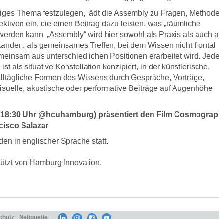
nziges Thema festzulegen, lädt die Assembly zu Fragen, Methode
tiven ein, die einen Beitrag dazu leisten, was „räumliche
erden kann. „Assembly“ wird hier sowohl als Praxis als auch a
tanden: als gemeinsames Treffen, bei dem Wissen nicht frontal
einsam aus unterschiedlichen Positionen erarbeitet wird. Jede
st als situative Konstellation konzipiert, in der künstlerische,
alltägliche Formen des Wissens durch Gespräche, Vorträge,
isuelle, akustische oder performative Beiträge auf Augenhöhe
r, 18:30 Uhr @hcuhamburg) präsentiert den Film Cosmograp
cisco Salazar
den in englischer Sprache statt.
tützt von Hamburg Innovation.
chutz
Netiquette