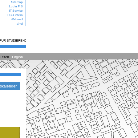
Sitemap
Login FIS
IT-Service
HCU intern
Webmail
ahoi
 FÜR STUDIERENDE
utsch
English
skalender