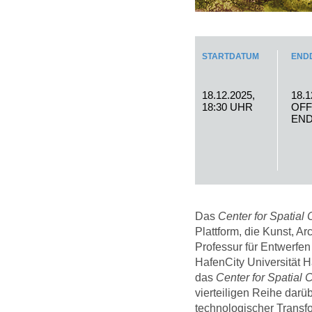
STARTDATUM
END
18.12.2025,
18.1
18:30 UHR
OF
EN
Das
Center for Spatial
Plattform, die Kunst, Ar
Professur für Entwerfen
HafenCity Universität 
das
Center for Spatial
vierteiligen Reihe darü
technologischer Transf