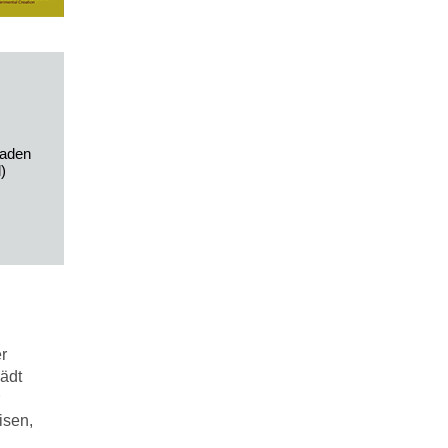
laden
)
r
ädt
isen,
.