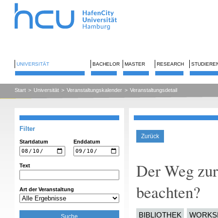
UNIVERSITÄT
BACHELOR
MASTER
RESEARCH
STUDIERE
Start
>
Universität
>
Veranstaltungskalender
>
Veranstaltungsdetail
Filter
Zurück
Startdatum
Enddatum
Der Weg zur
Text
beachten?
Art der Veranstaltung
BIBLIOTHEK
WORKS
Suche