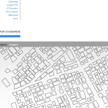
Sitemap
Login FIS
IT-Service
HCU intern
Webmail
ahoi
 FÜR STUDIERENDE
utsch
English