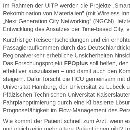
Im Rahmen der UITP werden die Projekte „Smar
Rekombination von Materialien” (mit Wireless I
„Next Generation City Networking” (NGCN), letzt
Entwicklung des Ansatzes der Time-based City, vo
Kurzfristige Reiseentscheidungen und ein erhöhtes
Passagieraufkommen durch das Deutschlandticke
Regionalverkehr erhebliche Unsicherheiten hinsich
Das Forschungsprojekt
FPOplus
soll helfen, den
effektiver auszulasten – und damit auch den Kom
steigern. Dafür forscht die HCU gemeinsam mit 
Universität Hamburg, der Universität zu Lübeck 
Pfälzischen Technischen Universität Kaiserslaute
Fahrplanoptimierung durch eine Kl-basierte Lösu
Prognosefähigkeit im Flow-Management des Pers
Wie kommt der Patient schnell zum Arzt, wenn e
und gleichzeitig mehr ältere Patient:innen gibt? I