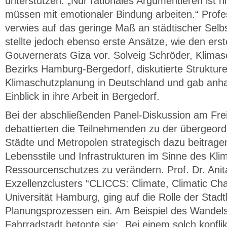
unterstützen: „Nur rationales Argumentieren ist n
müssen mit emotionaler Bindung arbeiten.“ Profes
verwies auf das geringe Maß an städtischer Selb
stellte jedoch ebenso erste Ansätze, wie den ers
Gouvernerats Giza vor. Solveig Schröder, Klima
Bezirks Hamburg-Bergedorf, diskutierte Strukture
Klimaschutzplanung in Deutschland und gab anhan
Einblick in ihre Arbeit in Bergedorf.
Bei der abschließenden Panel-Diskussion am Fre
debattierten die Teilnehmenden zu der übergeord
Städte und Metropolen strategisch dazu beitrag
Lebensstile und Infrastrukturen im Sinne des Kli
Ressourcenschutzes zu verändern. Prof. Dr. Anit
Exzellenzclusters “CLICCS: Climate, Climatic Ch
Universität Hamburg, ging auf die Rolle der Stad
Planungsprozessen ein. Am Beispiel des Wandel
Fahrradstadt betonte sie: „Bei einem solch konf