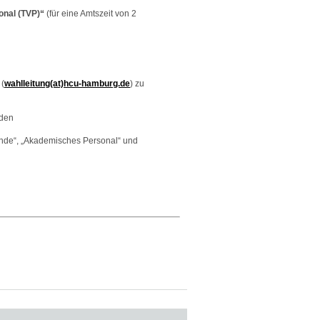
sonal (TVP)“
(für eine Amtszeit von 2
 (
wahlleitung(at)hcu-hamburg.de
) zu
nden
nde“, „Akademisches Personal“ und