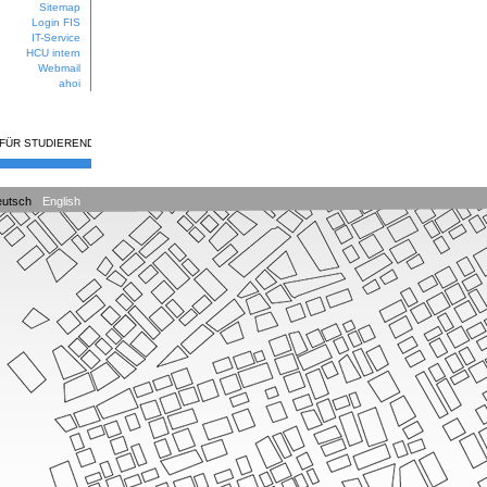
Sitemap
Login FIS
IT-Service
HCU intern
Webmail
ahoi
 FÜR STUDIERENDE
utsch
English