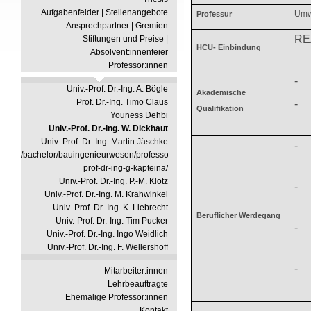
Aufgabenfelder | Stellenangebote
Umwe
Professur
Ansprechpartner | Gremien
REA
Stiftungen und Preise |
HCU- Einbindung
Absolvent:innenfeier
Professor:innen
-
Univ.-Prof. Dr.-Ing. A. Bögle
Akademische
Prof. Dr.-Ing. Timo Claus
-
Qualifikation
Youness Dehbi
Univ.-Prof. Dr.-Ing. W. Dickhaut
Univ.-Prof. Dr.-Ing. Martin Jäschke
-
/bachelor/bauingenieurwesen/professorinnen/univ-
prof-dr-ing-g-kapteina/
Univ.-Prof. Dr.-Ing. P.-M. Klotz
-
Univ.-Prof. Dr.-Ing. M. Krahwinkel
Univ.-Prof. Dr.-Ing. K. Liebrecht
Beruflicher Werdegang
Univ.-Prof. Dr.-Ing. Tim Pucker
-
Univ.-Prof. Dr.-Ing. Ingo Weidlich
Univ.-Prof. Dr.-Ing. F. Wellershoff
-
Mitarbeiter:innen
Lehrbeauftragte
Ehemalige Professor:innen
Kontakt