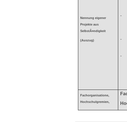
-
Nennung eigener
Projekte aus
SelbstÃ¤ndigkeit
-
(Auszug)
-
Fa
Fachorganisatione,
Hochschulgremien,
Ho