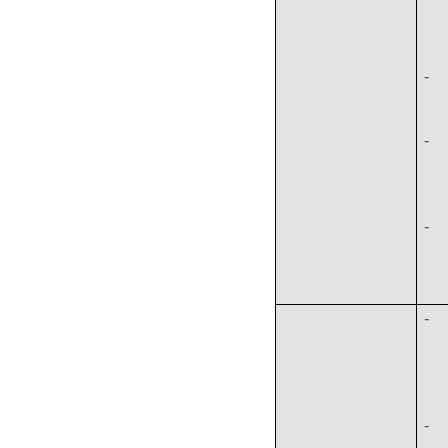
-
-
-
-
-