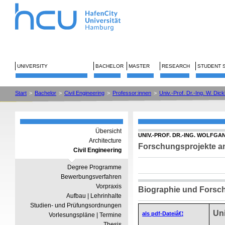
UNIVERSITY
BACHELOR
MASTER
RESEARCH
STUDENT 
Start
>
Bachelor
>
Civil Engineering
>
Professor:innen
>
Univ.-Prof. Dr.-Ing. W. Dic
Übersicht
UNIV.-PROF. DR.-ING. WOLFG
Architecture
Forschungsprojekte a
Civil Engineering
Degree Programme
Bewerbungsverfahren
Vorpraxis
Biographie und Forsc
Aufbau | Lehrinhalte
Studien- und Prüfungsordnungen
Uni
als pdf-Dateiâ€¦
Vorlesungspläne | Termine
Thesis