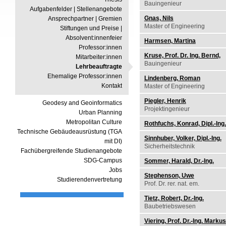
Bauingenieur
Aufgabenfelder | Stellenangebote
Gnas, Nils
Ansprechpartner | Gremien
Master of Engineering
Stiftungen und Preise |
Absolvent:innenfeier
Harmsen, Martina
Professor:innen
Kruse, Prof. Dr. Ing. Bernd,
Mitarbeiter:innen
Bauingenieur
Lehrbeauftragte
Ehemalige Professor:innen
Lindenberg, Roman
Kontakt
Master of Engineering
Piegler, Henrik
Geodesy and Geoinformatics
Projektingenieur
Urban Planning
Metropolitan Culture
Rothfuchs, Konrad, Dipl.-Ing
Technische Gebäudeausrüstung (TGA
Sinnhuber, Volker, Dipl.-Ing.
mit DI)
Sicherheitstechnik
Fachübergreifende Studienangebote
SDG-Campus
Sommer, Harald, Dr.-Ing.
Jobs
Stephenson, Uwe
Studierendenvertretung
Prof. Dr. rer. nat. em.
Tietz, Robert, Dr.-Ing.
Baubetriebswesen
Viering, Prof. Dr.-Ing. Markus