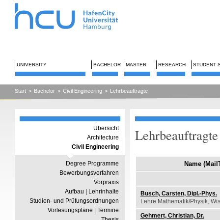
UNIVERSITY
BACHELOR
MASTER
RESEARCH
STUDENT 
Start
>
Bachelor
>
Civil Engineering
>
Lehrbeauftragte
Übersicht
Lehrbeauftragte
Architecture
Civil Engineering
Degree Programme
Name (MailT
Bewerbungsverfahren
Vorpraxis
Aufbau | Lehrinhalte
Busch, Carsten, Dipl.-Phys.
Studien- und Prüfungsordnungen
Lehre Mathematik/Physik, Wi
Vorlesungspläne | Termine
Gehmert, Christian, Dr.
Thesis